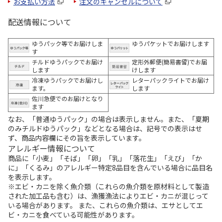
お支払い方法
注文のキャンセルについて
配送情報について
ゆうパック等でお届けしま
ゆうパケットでお届けします
す
チルドゆうパックでお届け
定形外郵便(簡易書留)でお届
します
けします
冷凍ゆうパックでお届けし
レターパックライトでお届け
ます。
します
佐川急便でのお届けとなり
ます
なお、「普通ゆうパック」の場合は表示しません。また、「夏期
のみチルドゆうパック」などとなる場合は、記号での表示はせ
ず、商品内容欄にその旨を表示しています。
アレルギー情報について
商品に「小麦」「そば」「卵」「乳」「落花生」「えび」「か
に」「くるみ」のアレルギー特定8品目を含んでいる場合に品目名
を表示します。
※エビ・カニを除く魚介類（これらの魚介類を原材料として製造
された加工品も含む）は、漁獲漁法によりエビ・カニが混じって
いる場合があります。 また、これらの魚介類は、エサとしてエ
ビ・カニを食べている可能性があります。