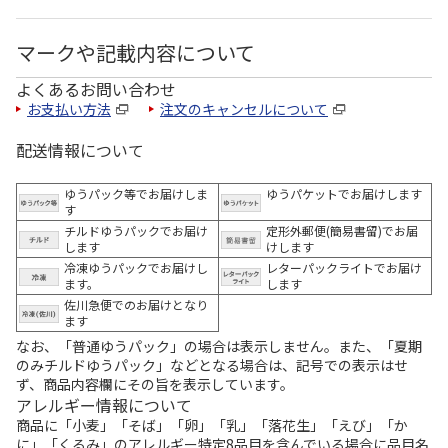
マークや記載内容について
よくあるお問い合わせ
お支払い方法
注文のキャンセルについて
配送情報について
ゆうパック等でお届けしま
ゆうパケットでお届けします
す
チルドゆうパックでお届け
定形外郵便(簡易書留)でお届
します
けします
冷凍ゆうパックでお届けし
レターパックライトでお届け
ます。
します
佐川急便でのお届けとなり
ます
なお、「普通ゆうパック」の場合は表示しません。また、「夏期
のみチルドゆうパック」などとなる場合は、記号での表示はせ
ず、商品内容欄にその旨を表示しています。
アレルギー情報について
商品に「小麦」「そば」「卵」「乳」「落花生」「えび」「か
に」「くるみ」のアレルギー特定8品目を含んでいる場合に品目名