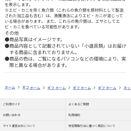
を表示します。
※エビ・カニを除く魚介類（これらの魚介類を原材料として製造
された加工品も含む）は、漁獲漁法によりエビ・カニが混じって
いる場合があります。 また、これらの魚介類は、エサとしてエ
ビ・カニを食べている可能性があります。
その他
商品写真はイメージです。
商品内容として記載されていない「小道具類」はお届け
する商品に含まれておりません。
商品の色は、ご覧になるパソコンなどの環境により、実
際と異なる場合があります。
ホーム
ギフトストア
お中元・夏ギフト特集 2026
お菓子・スイーツ
ホーム
ギフトストア
ホーム
ギフトストア
お中元・夏ギフト特集 2026
ホーム
ギフトストア
お中元・夏ギフト特集
ホーム
ネッ
お
贈
ご利用ガイド
よくあるご質問
お問い合わせ
利用規約
サイト運営会社について
特定商取引法に基づく表記について