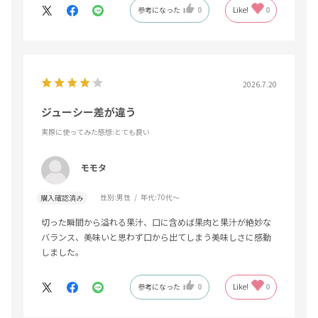
参考になった
0
Like!
0
2026.7.20
ジューシー差が違う
実際に使ってみた感想
:とても良い
モモタ
性別:
男性
年代:
70代～
購入確認済み
切った瞬間から溢れる果汁、口に含めば果肉と果汁が絶妙な
バランス、美味いと思わず口から出てしまう美味しさに感動
しました。
参考になった
0
Like!
0