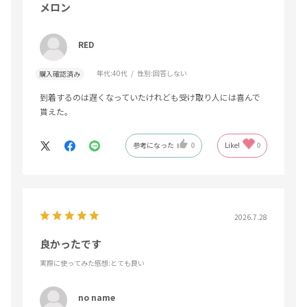
メロン
RED
年代:
40代
性別:
回答しない
購入確認済み
到着するのは遅くなっていたけれども受け取り人には喜んで
貰えた。
参考になった
0
Like!
0
2026.7.28
良かったです
実際に使ってみた感想
:とても良い
no name