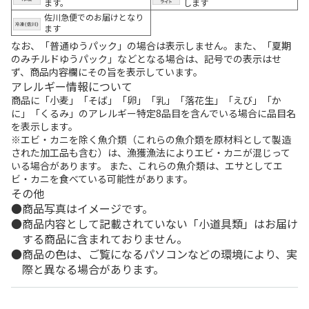
ます。
します
佐川急便でのお届けとなり
ます
なお、「普通ゆうパック」の場合は表示しません。また、「夏期
のみチルドゆうパック」などとなる場合は、記号での表示はせ
ず、商品内容欄にその旨を表示しています。
アレルギー情報について
商品に「小麦」「そば」「卵」「乳」「落花生」「えび」「か
に」「くるみ」のアレルギー特定8品目を含んでいる場合に品目名
を表示します。
※エビ・カニを除く魚介類（これらの魚介類を原材料として製造
された加工品も含む）は、漁獲漁法によりエビ・カニが混じって
いる場合があります。 また、これらの魚介類は、エサとしてエ
ビ・カニを食べている可能性があります。
その他
商品写真はイメージです。
商品内容として記載されていない「小道具類」はお届け
する商品に含まれておりません。
商品の色は、ご覧になるパソコンなどの環境により、実
際と異なる場合があります。