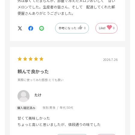
外は厚くてたまらんが、部屋で冷えたメロンおいしく 甘い
メロンでした。生産者の皆さん、そして 配達してくれた郵
便屋さんありがとうございました。
参考になった
0
Like!
0
2026.7.26
頼んで良かった
実際に使ってみた感想
:とても良い
たけ
性別:
男性
年代:
50代
購入確認済み
甘くて美味しかった
ちょっと高いと思いましたが、値段通りの味でした