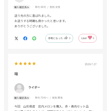
年代:
60代
性別:
女性
購入確認済み
送り先の方に喜ばれました。
お送りする時期も良かったと思います。
ありがとうございました。
参考になった
0
Like!
0
2026.7.27
味
ライダー
年代:
70代～
性別:
男性
購入確認済み
今回 山形県産 庄内メロンを購入、赤・青肉セット品