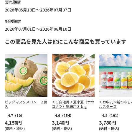
販売期間
2026年05月18日～2026年07月07日
配送期間
2026年07月01日～2026年08月10日
この商品を見た人は他にこんな商品も買っています
ビッグマスクメロン ２個
＜ご自宅用＞夏小夏（ナツ
＜お中元＞新つぶら
入
コナツ）家庭用３ｋｇ
ルスターズ
4.7
（10）
4.6
（154）
4.8
（191）
4,150円
3,140円
3,780円
(送料・税込)
(送料・税込)
(送料・税込)