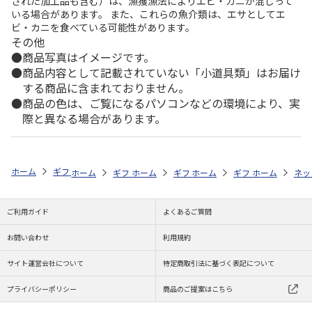
された加工品も含む）は、漁獲漁法によりエビ・カニが混じって
いる場合があります。 また、これらの魚介類は、エサとしてエ
ビ・カニを食べている可能性があります。
その他
商品写真はイメージです。
商品内容として記載されていない「小道具類」はお届け
する商品に含まれておりません。
商品の色は、ご覧になるパソコンなどの環境により、実
際と異なる場合があります。
ホーム
ギフトストア
お中元・夏ギフト特集 2026
お菓子・スイーツ
ホーム
ギフトストア
ホーム
ギフトストア
お中元・夏ギフト特集 2026
ホーム
ギフトストア
お中元・夏ギフト特集
ホーム
ネッ
お
贈
ご利用ガイド
よくあるご質問
お問い合わせ
利用規約
サイト運営会社について
特定商取引法に基づく表記について
プライバシーポリシー
商品のご提案はこちら