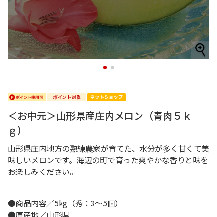
1
2
＜お中元＞山形県産庄内メロン（青肉５ｋ
ｇ）
山形県庄内地方の熟練農家が育てた、水分が多く甘くて美
味しいメロンです。海辺の町で育った爽やかな香りと味を
お楽しみください。
●商品内容／5kg（秀：3～5個）
●原産地／山形県