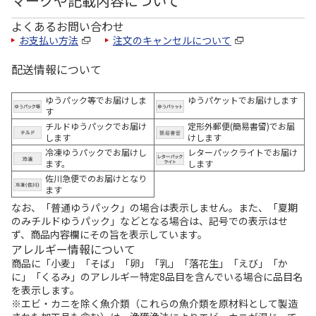
マークや記載内容について
よくあるお問い合わせ
お支払い方法
注文のキャンセルについて
配送情報について
ゆうパック等でお届けしま
ゆうパケットでお届けします
す
チルドゆうパックでお届け
定形外郵便(簡易書留)でお届
します
けします
冷凍ゆうパックでお届けし
レターパックライトでお届け
ます。
します
佐川急便でのお届けとなり
ます
なお、「普通ゆうパック」の場合は表示しません。また、「夏期
のみチルドゆうパック」などとなる場合は、記号での表示はせ
ず、商品内容欄にその旨を表示しています。
アレルギー情報について
商品に「小麦」「そば」「卵」「乳」「落花生」「えび」「か
に」「くるみ」のアレルギー特定8品目を含んでいる場合に品目名
を表示します。
※エビ・カニを除く魚介類（これらの魚介類を原材料として製造