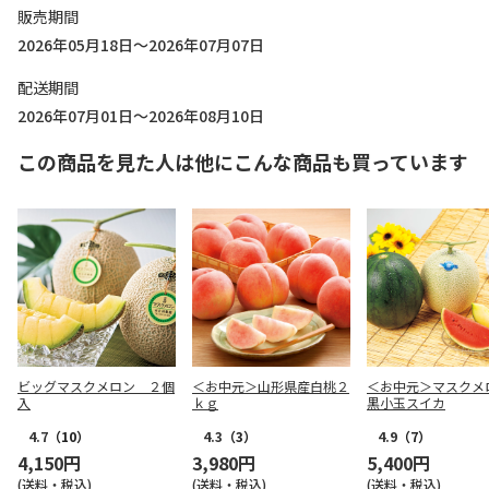
販売期間
2026年05月18日～2026年07月07日
配送期間
2026年07月01日～2026年08月10日
この商品を見た人は他にこんな商品も買っています
ビッグマスクメロン ２個
＜お中元＞山形県産白桃２
＜お中元＞マスクメ
入
ｋｇ
黒小玉スイカ
4.7
（10）
4.3
（3）
4.9
（7）
4,150円
3,980円
5,400円
(送料・税込)
(送料・税込)
(送料・税込)