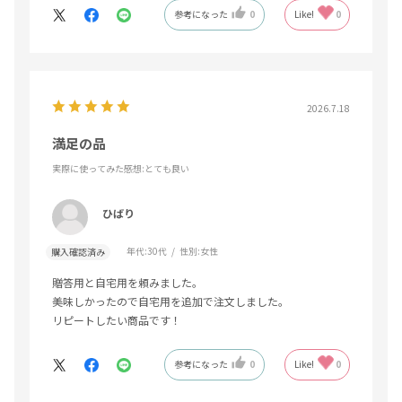
参考になった
0
Like!
0
2026.7.18
満足の品
実際に使ってみた感想
:とても良い
ひばり
年代:
30代
性別:
女性
購入確認済み
贈答用と自宅用を頼みました。
美味しかったので自宅用を追加で注文しました。
リピートしたい商品です！
参考になった
0
Like!
0