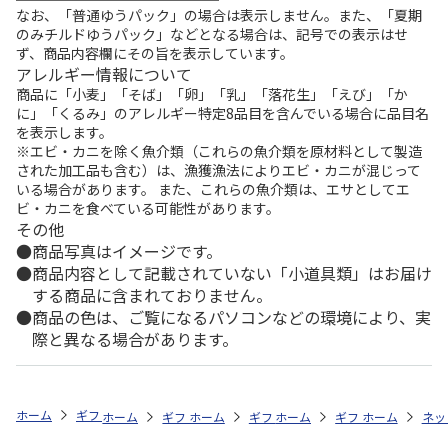
なお、「普通ゆうパック」の場合は表示しません。また、「夏期
のみチルドゆうパック」などとなる場合は、記号での表示はせ
ず、商品内容欄にその旨を表示しています。
アレルギー情報について
商品に「小麦」「そば」「卵」「乳」「落花生」「えび」「か
に」「くるみ」のアレルギー特定8品目を含んでいる場合に品目名
を表示します。
※エビ・カニを除く魚介類（これらの魚介類を原材料として製造
された加工品も含む）は、漁獲漁法によりエビ・カニが混じって
いる場合があります。 また、これらの魚介類は、エサとしてエ
ビ・カニを食べている可能性があります。
その他
商品写真はイメージです。
商品内容として記載されていない「小道具類」はお届け
する商品に含まれておりません。
商品の色は、ご覧になるパソコンなどの環境により、実
際と異なる場合があります。
ホーム
ギフトストア
お中元・夏ギフト特集 2026
うなぎ・魚・海鮮
ホーム
ギフトストア
ホーム
ギフトストア
お中元・夏ギフト特集 2026
ホーム
ギフトストア
お中元・夏ギフト特集
ホーム
ネッ
お
う