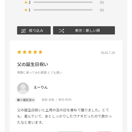
★
2
(0)
★
1
(0)
絞り込み
表示：新しい順
2026.7.26
父の誕生日祝い
実際に使ってみた感想
:とても良い
えーりん
性別:
女性
年代:
40代
購入確認済み
父の誕生日祝いと土用の丑の日を兼ねて贈りました。とて
も、喜んでいて、あとしっかりしたウナギだったので良かっ
たなと思います。