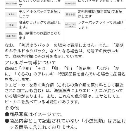
ゆうパック等でお届けしま
ゆうパケットでお届けします
す
チルドゆうパックでお届け
定形外郵便(簡易書留)でお届
します
けします
冷凍ゆうパックでお届けし
レターパックライトでお届け
ます。
します
佐川急便でのお届けとなり
ます
なお、「普通ゆうパック」の場合は表示しません。また、「夏期
のみチルドゆうパック」などとなる場合は、記号での表示はせ
ず、商品内容欄にその旨を表示しています。
アレルギー情報について
商品に「小麦」「そば」「卵」「乳」「落花生」「えび」「か
に」「くるみ」のアレルギー特定8品目を含んでいる場合に品目名
を表示します。
※エビ・カニを除く魚介類（これらの魚介類を原材料として製造
された加工品も含む）は、漁獲漁法によりエビ・カニが混じって
いる場合があります。 また、これらの魚介類は、エサとしてエ
ビ・カニを食べている可能性があります。
その他
商品写真はイメージです。
商品内容として記載されていない「小道具類」はお届け
する商品に含まれておりません。