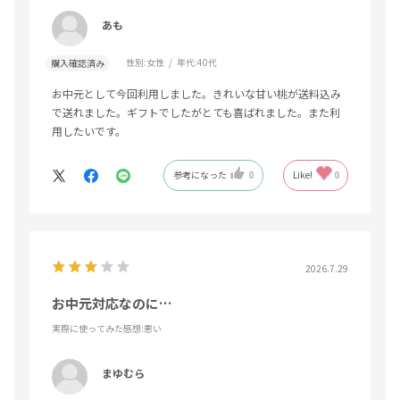
あも
性別:
女性
年代:
40代
購入確認済み
お中元として今回利用しました。きれいな甘い桃が送料込み
で送れました。ギフトでしたがとても喜ばれました。また利
用したいです。
参考になった
0
Like!
0
2026.7.29
お中元対応なのに…
実際に使ってみた感想
:悪い
まゆむら