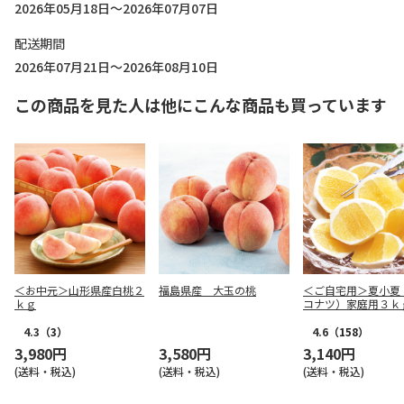
2026年05月18日～2026年07月07日
配送期間
2026年07月21日～2026年08月10日
この商品を見た人は他にこんな商品も買っています
＜お中元＞山形県産白桃２
福島県産 大玉の桃
＜ご自宅用＞夏小夏
ｋｇ
コナツ）家庭用３ｋ
4.3
（3）
4.6
（158）
3,980円
3,580円
3,140円
(送料・税込)
(送料・税込)
(送料・税込)