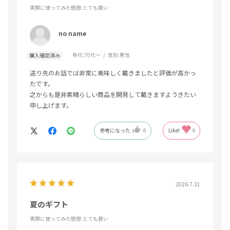
実際に使ってみた感想
:とても良い
no name
年代:
70代～
性別:
男性
購入確認済み
送り先のお話では非常に美味しく戴きましたと評価が高かっ
たです。
之からも是非素晴らしい商品を開発して戴きますようきたい
申し上げます。
参考になった
0
Like!
0
2026.7.31
夏のギフト
実際に使ってみた感想
:とても良い