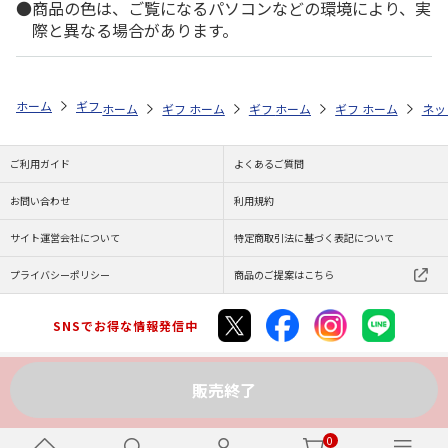
商品の色は、ご覧になるパソコンなどの環境により、実
際と異なる場合があります。
ホーム
ギフトストア
お中元・夏ギフト特集 2026
お菓子・スイーツ
ホーム
ギフトストア
ホーム
ギフトストア
お中元・夏ギフト特集 2026
ホーム
ギフトストア
お中元・夏ギフト特集
ホーム
ネッ
お
贈
ご利用ガイド
よくあるご質問
お問い合わせ
利用規約
サイト運営会社について
特定商取引法に基づく表記について
プライバシーポリシー
商品のご提案はこちら
SNSでお得な情報発信中
販売終了
Copyright (C) JAPAN POST Co.,Ltd. All Rights Reserved.
0