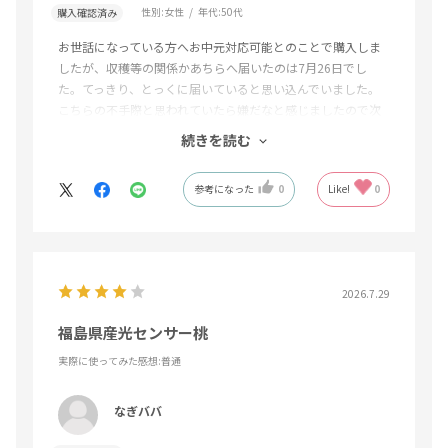
性別:
女性
年代:
50代
購入確認済み
お世話になっている方へお中元対応可能とのことで購入しま
したが、収穫等の関係かあちらへ届いたのは7月26日でし
た。てっきり、とっくに届いていると思い込んでいました。
こちらの不手際と思われていたら嫌だなと感じましたので次
回からは送るものに気をつけようとしみじみ思いました。商
続きを読む
品は喜んでくださいました。
参考になった
0
Like!
0
2026.7.29
福島県産光センサー桃
実際に使ってみた感想
:普通
なぎババ