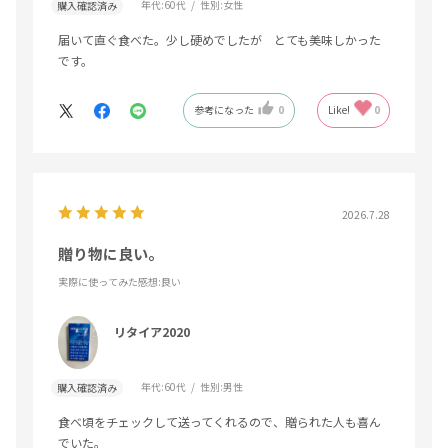
年代:
60代
性別:
女性
購入確認済み
届いて直ぐ食べた。少し硬めでしたが とても美味しかった
です。
参考になった
0
Like!
0
2026.7.28
贈り物に良い。
実際に使ってみた感想
:良い
リタイア2020
年代:
60代
性別:
男性
購入確認済み
食べ頃をチェックして送ってくれるので、贈られた人も喜ん
でいた。