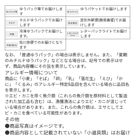
ゆうパック等でお届けしま
ゆうパケットでお届けします
す
チルドゆうパックでお届け
定形外郵便(簡易書留)でお届
します
けします
冷凍ゆうパックでお届けし
レターパックライトでお届け
ます。
します
佐川急便でのお届けとなり
ます
なお、「普通ゆうパック」の場合は表示しません。また、「夏期
のみチルドゆうパック」などとなる場合は、記号での表示はせ
ず、商品内容欄にその旨を表示しています。
アレルギー情報について
商品に「小麦」「そば」「卵」「乳」「落花生」「えび」「か
に」「くるみ」のアレルギー特定8品目を含んでいる場合に品目名
を表示します。
※エビ・カニを除く魚介類（これらの魚介類を原材料として製造
された加工品も含む）は、漁獲漁法によりエビ・カニが混じって
いる場合があります。 また、これらの魚介類は、エサとしてエ
ビ・カニを食べている可能性があります。
その他
商品写真はイメージです。
商品内容として記載されていない「小道具類」はお届け