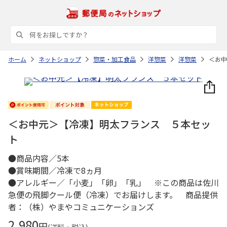
ホーム
ネットショップ
惣菜・加工食品
洋惣菜
洋惣菜
＜お中
＜お中元＞【冷凍】明太フランス ５本セッ
ト
●商品内容／5本
●賞味期間／冷凍で8ヵ月
●アレルギー／「小麦」「卵」「乳」 ※この商品は佐川
急便の飛脚クール便（冷凍）でお届けします。 商品提供
者：（株）やまやコミュニケーションズ
2,980
円