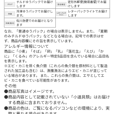
チルドゆうパックでお届け
定形外郵便(簡易書留)でお届
します
けします
冷凍ゆうパックでお届けし
レターパックライトでお届け
ます。
します
佐川急便でのお届けとなり
ます
なお、「普通ゆうパック」の場合は表示しません。また、「夏期
のみチルドゆうパック」などとなる場合は、記号での表示はせ
ず、商品内容欄にその旨を表示しています。
アレルギー情報について
商品に「小麦」「そば」「卵」「乳」「落花生」「えび」「か
に」「くるみ」のアレルギー特定8品目を含んでいる場合に品目名
を表示します。
※エビ・カニを除く魚介類（これらの魚介類を原材料として製造
された加工品も含む）は、漁獲漁法によりエビ・カニが混じって
いる場合があります。 また、これらの魚介類は、エサとしてエ
ビ・カニを食べている可能性があります。
その他
商品写真はイメージです。
商品内容として記載されていない「小道具類」はお届け
する商品に含まれておりません。
商品の色は、ご覧になるパソコンなどの環境により、実
際と異なる場合があります。