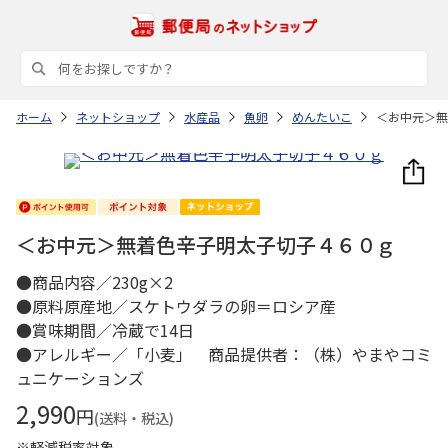
ホーム
ネットショップ
水産品
魚卵
めんたいこ
＜お中元＞無
＜お中元＞無着色辛子明太子切子４６０ｇ
●商品内容／230g×2
●原料原産地／スケトウダラの卵＝ロシア産
●賞味期間／冷蔵で14日
●アレルギー／「小麦」 商品提供者：（株）やまやコミ
ュニケーションズ
2,990
円
(送料・税込)
※軽減税率対象