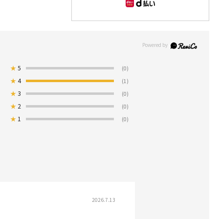
★
5
(0)
★
4
(1)
★
3
(0)
★
2
(0)
★
1
(0)
2026.7.13