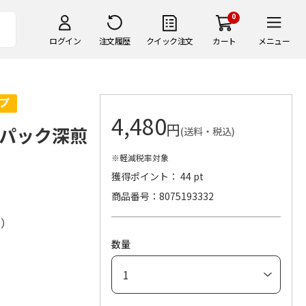
0
ログイン
注文履歴
クイック注文
カート
メニュー
4,480
円
パック深煎
(送料・税込)
※軽減税率対象
獲得ポイント： 44 pt
商品番号
8075193332
株）
数量