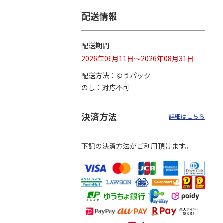
配送情報
つぶら
【グリーティング切
【グリーティング切
【のり式】110円普
ーズ
手】ハッピーグリー
手】グリーティング
通切手・千鳥（1シ
ティング（110円）
（シンプル）（110
ート100枚）
配送期間
1）
5.0
（2）
円
4.8
…
（11）
4.6
（7）
2026年06月11日～2026年08月31日
1,100円
5,500円
11,000円
(送料別)
(送料別)
(送料別)
配送方法
ゆうパック
のし
対応不可
決済方法
詳細はこちら
下記の決済方法がご利用頂けます。