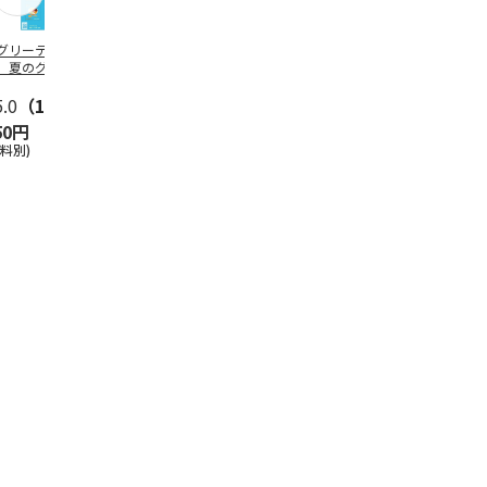
グリーティング切
【グリーティング切
レターパックプラス
＜お中元＞新
】夏のグリーティ
手】夏のグリーティ
（600円）（20部セ
なオールスタ
グ（85円）
ング（110円）
ット）
5.0
（10）
5.0
（17）
4.8
（24）
4.8
（19
50円
1,100円
12,000円
3,780円
送料別)
(送料別)
(送料別)
(送料・税込)