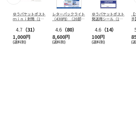
ゆうパケットポスト
レターパックライト
ゆうパケットポスト
【
ｍｉｎｉ封筒（1個
（430円）（20部セ
発送用シール（1個
手
（50枚）セット）
ット）
（20枚）セット）
ン
4.7
（31）
4.6
（80）
4.6
（14）
1,000円
8,600円
100円
8
(送料別)
(送料別)
(送料別)
(