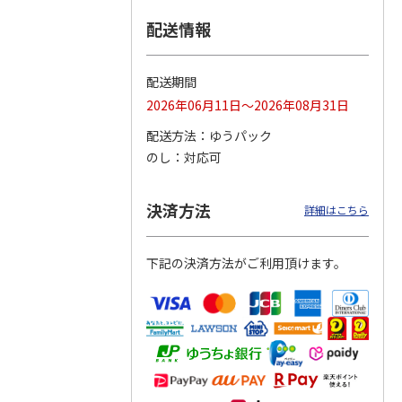
配送情報
つぶら
【グリーティング切
【グリーティング切
【のり式】110円普
ーズ
手】ハッピーグリー
手】グリーティング
通切手・千鳥（1シ
ティング（110円）
（シンプル）（110
ート100枚）
配送期間
1）
5.0
（2）
円
4.8
…
（11）
4.6
（7）
2026年06月11日～2026年08月31日
1,100円
5,500円
11,000円
(送料別)
(送料別)
(送料別)
配送方法
ゆうパック
のし
対応可
決済方法
詳細はこちら
下記の決済方法がご利用頂けます。