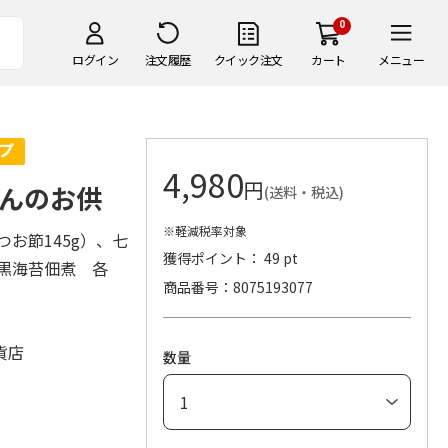
0
ログイン
注文履歴
クイック注文
カート
メニュー
4,980
円
んのお供
(送料・税込)
※軽減税率対象
お節145g）、七
獲得ポイント： 49 pt
・黒海苔佃煮 各
商品番号
8075193077
貨店
数量