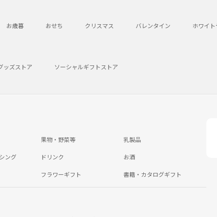
お歳暮
おせち
クリスマス
バレンタイン
ホワイト
グッズストア
ソーシャルギフトストア
果物・野菜等
乳製品
シング
ドリンク
お酒
フラワーギフト
書籍・カタログギフト