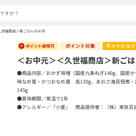
久世福商店＞新ごはんのお供
＜お中元＞＜久世福商店＞新ごは
●商品内容／おかず味噌（国産九条ねぎ140g、国産かつ
味なめ茸・かつおなめ茸 各130g、あおさ海苔佃煮
145g
●賞味期間／常温で1年
●アレルギー／「小麦」 商品提供者：（株）東急百