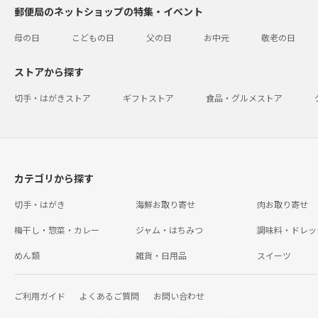
郵便局のネットショップの特集・イベント
母の日
こどもの日
父の日
お中元
敬老の日
ストアから探す
切手・はがきストア
ギフトストア
食品・グルメストア
カテゴリから探す
切手・はがき
海鮮お取り寄せ
肉お取り寄せ
梅干し・惣菜・カレー
ジャム・はちみつ
調味料・ドレッ
めん類
雑貨・日用品
スイーツ
ご利用ガイド
よくあるご質問
お問い合わせ