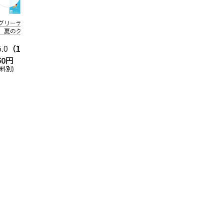
グリーティング切
【グリーティング切
レターパックプラス
＜お中元＞新
】夏のグリーティ
手】夏のグリーティ
（600円）（20部セ
なオールスタ
グ（85円）
ング（110円）
ット）
5.0
（10）
5.0
（17）
4.8
（24）
4.8
（19
50円
1,100円
12,000円
3,780円
送料別)
(送料別)
(送料別)
(送料・税込)