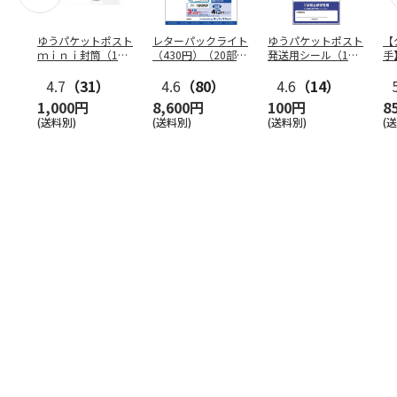
ゆうパケットポスト
レターパックライト
ゆうパケットポスト
【
ｍｉｎｉ封筒（1個
（430円）（20部セ
発送用シール（1個
手
（50枚）セット）
ット）
（20枚）セット）
ン
4.7
（31）
4.6
（80）
4.6
（14）
1,000円
8,600円
100円
8
(送料別)
(送料別)
(送料別)
(