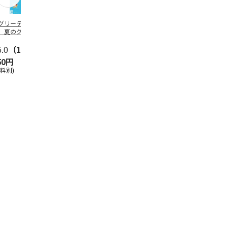
グリーティング切
【グリーティング切
レターパックプラス
＜お中元＞新
】夏のグリーティ
手】夏のグリーティ
（600円）（20部セ
なオールスタ
グ（85円）
ング（110円）
ット）
5.0
（10）
5.0
（17）
4.8
（24）
4.8
（19
50円
1,100円
12,000円
3,780円
送料別)
(送料別)
(送料別)
(送料・税込)