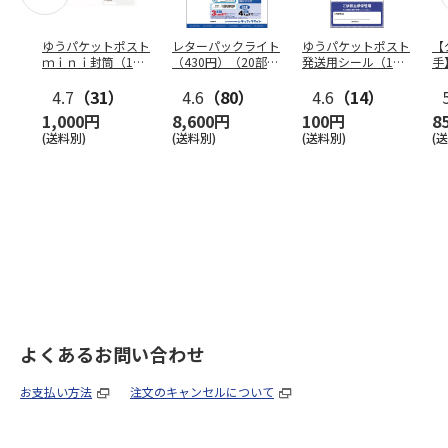
ゆうパケットポスト
レターパックライト
ゆうパケットポスト
【
ｍｉｎｉ封筒（1個
（430円）（20部セ
発送用シール（1個
手
（50枚）セット）
ット）
（20枚）セット）
ン
4.7
（31）
4.6
（80）
4.6
（14）
1,000円
8,600円
100円
8
(送料別)
(送料別)
(送料別)
(
よくあるお問い合わせ
お支払い方法
注文のキャンセルについて