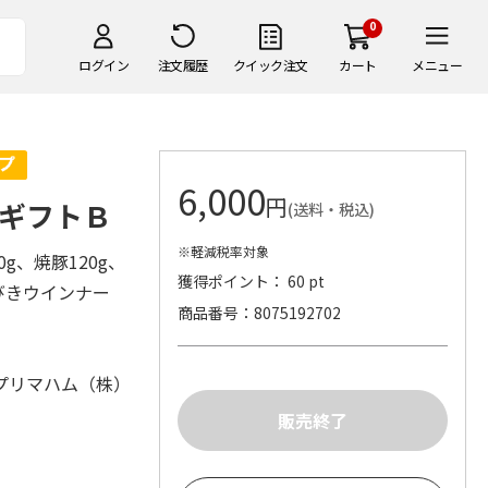
0
ログイン
注文履歴
クイック注文
カート
メニュー
6,000
円
ギフトＢ
(送料・税込)
※軽減税率対象
g、焼豚120g、
獲得ポイント： 60 pt
びきウインナー
商品番号
8075192702
プリマハム（株）