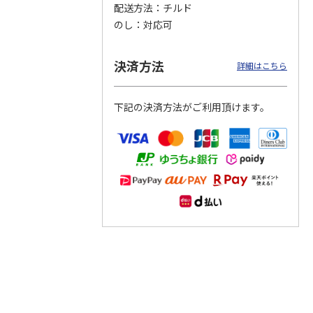
配送方法
チルド
のし
対応可
つぶら
【グリーティング切
【グリーティング切
【のり式】110円普
ーズ
手】ハッピーグリー
手】グリーティング
通切手・千鳥（1シ
ティング（110円）
（シンプル）（110
ート100枚）
決済方法
詳細はこちら
1）
5.0
（2）
円
4.8
…
（11）
4.6
（7）
1,100円
5,500円
11,000円
(送料別)
(送料別)
(送料別)
下記の決済方法がご利用頂けます。