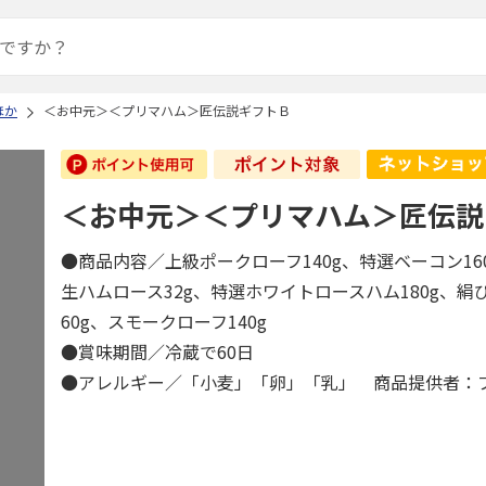
ほか
＜お中元＞＜プリマハム＞匠伝説ギフトＢ
＜お中元＞＜プリマハム＞匠伝説
●商品内容／上級ポークローフ140g、特選ベーコン160
生ハムロース32g、特選ホワイトロースハム180g、絹
60g、スモークローフ140g
●賞味期間／冷蔵で60日
●アレルギー／「小麦」「卵」「乳」 商品提供者：