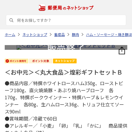
ホーム
ネットショップ
畜産品
豚肉
ハム・ソーセージ・焼き豚ほ
＜お中元＞＜丸大食品＞煌彩ギフトセットＢ
●商品内容／特撰ホワイトロースハム350g、ローストビ
ーフ180g、直火焼焼豚・あぶり焼ハーブローフ 各
170g、特撰ポークウインナー・特撰ハーブ＆レモンウイ
ンナー 各80g、生ハムロース36g、トリュフ仕立てソー
ス90ml
●賞味期間／冷蔵で60日
●アレルギー／「小麦」「卵」「乳」「かに」 商品提供