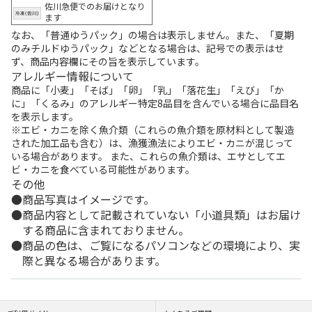
佐川急便でのお届けとなり
ます
なお、「普通ゆうパック」の場合は表示しません。また、「夏期
のみチルドゆうパック」などとなる場合は、記号での表示はせ
ず、商品内容欄にその旨を表示しています。
アレルギー情報について
商品に「小麦」「そば」「卵」「乳」「落花生」「えび」「か
に」「くるみ」のアレルギー特定8品目を含んでいる場合に品目名
を表示します。
※エビ・カニを除く魚介類（これらの魚介類を原材料として製造
された加工品も含む）は、漁獲漁法によりエビ・カニが混じって
いる場合があります。 また、これらの魚介類は、エサとしてエ
ビ・カニを食べている可能性があります。
その他
商品写真はイメージです。
商品内容として記載されていない「小道具類」はお届け
する商品に含まれておりません。
商品の色は、ご覧になるパソコンなどの環境により、実
際と異なる場合があります。