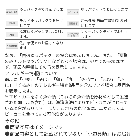
ゆうパック等でお届けしま
ゆうパケットでお届けします
す
チルドゆうパックでお届け
定形外郵便(簡易書留)でお届
します
けします
冷凍ゆうパックでお届けし
レターパックライトでお届け
ます。
します
佐川急便でのお届けとなり
ます
なお、「普通ゆうパック」の場合は表示しません。また、「夏期
のみチルドゆうパック」などとなる場合は、記号での表示はせ
ず、商品内容欄にその旨を表示しています。
アレルギー情報について
商品に「小麦」「そば」「卵」「乳」「落花生」「えび」「か
に」「くるみ」のアレルギー特定8品目を含んでいる場合に品目名
を表示します。
※エビ・カニを除く魚介類（これらの魚介類を原材料として製造
された加工品も含む）は、漁獲漁法によりエビ・カニが混じって
いる場合があります。 また、これらの魚介類は、エサとしてエ
ビ・カニを食べている可能性があります。
その他
商品写真はイメージです。
商品内容として記載されていない「小道具類」はお届け