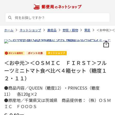
ホーム
ネットショップ
農産品
野菜・穀物
果菜
＜お中元＞＜
＜お中元＞＜ＯＳＭＩＣ ＦＩＲＳＴ＞フル
ーツミニトマト食べ比べ４箱セット（糖度１
２・１１）
●商品内容／QUEEN（糖度12）・PRINCESS（糖度
11） 各120g×2
●原産地／千葉県又は茨城県 商品提供者：（株）ＯＳＭ
ＩＣ ＦＯＯＤＳ