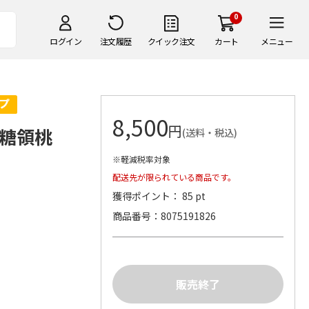
0
ログイン
注文履歴
クイック注文
カート
メニュー
8,500
円
糖領桃
(送料・税込)
※軽減税率対象
配送先が限られている商品です。
獲得ポイント： 85 pt
商品番号
8075191826