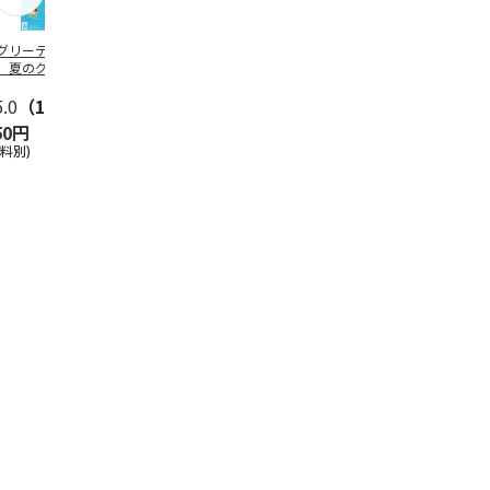
グリーティング切
【グリーティング切
レターパックプラス
＜お中元＞新
】夏のグリーティ
手】夏のグリーティ
（600円）（20部セ
なオールスタ
グ（85円）
ング（110円）
ット）
5.0
（10）
5.0
（17）
4.8
（24）
4.8
（19
50円
1,100円
12,000円
3,780円
送料別)
(送料別)
(送料別)
(送料・税込)