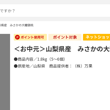
梨県産 みさかの大糖領桃
＜お中元＞山梨県産 みさかの大
●商品内容／1.8kg（5～6個）
●原産地／山梨県 商品提供者：（株）万果