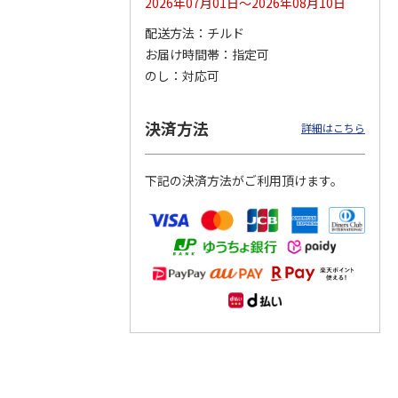
2026年07月01日～2026年08月10日
配送方法
チルド
つぶら
【グリーティング切
【グリーティング切
【のり式】110円普
お届け時間帯
指定可
ーズ
手】ハッピーグリー
手】グリーティング
通切手・千鳥（1シ
ティング（110円）
（シンプル）（110
ート100枚）
のし
対応可
1）
5.0
（2）
円
4.8
…
（11）
4.6
（7）
1,100円
5,500円
11,000円
(送料別)
(送料別)
(送料別)
決済方法
詳細はこちら
下記の決済方法がご利用頂けます。