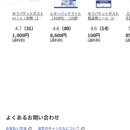
ゆうパケットポスト
レターパックライト
ゆうパケットポスト
【
ｍｉｎｉ封筒（1個
（430円）（20部セ
発送用シール（1個
手
（50枚）セット）
ット）
（20枚）セット）
ン
4.7
（31）
4.6
（80）
4.6
（14）
1,000円
8,600円
100円
8
(送料別)
(送料別)
(送料別)
(
よくあるお問い合わせ
お支払い方法
注文のキャンセルについて