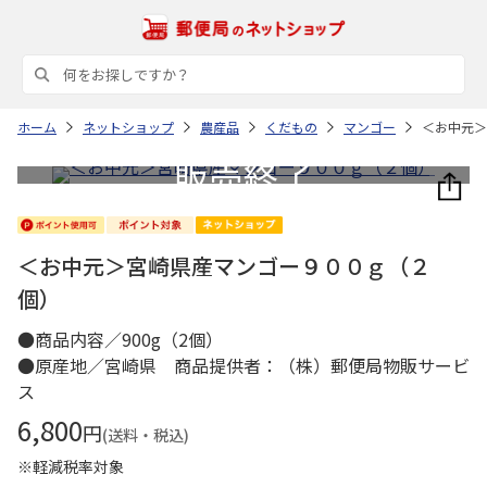
ホーム
ネットショップ
農産品
くだもの
マンゴー
＜お中元＞
＜お中元＞宮崎県産マンゴー９００ｇ（２
個）
●商品内容／900g（2個）
●原産地／宮崎県 商品提供者：（株）郵便局物販サービ
ス
6,800
円
(送料・税込)
※軽減税率対象