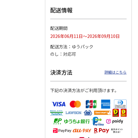
配送情報
つぶら
【グリーティング切
【グリーティング切
【のり式】110円普
ーズ
手】ハッピーグリー
手】グリーティング
通切手・千鳥（1シ
ティング（110円）
（シンプル）（110
ート100枚）
配送期間
1）
5.0
（2）
円
4.8
…
（11）
4.6
（7）
2026年06月11日～2026年09月10日
1,100円
5,500円
11,000円
(送料別)
(送料別)
(送料別)
配送方法
ゆうパック
のし
対応可
決済方法
詳細はこちら
下記の決済方法がご利用頂けます。