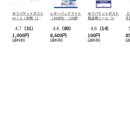
ゆうパケットポスト
レターパックライト
ゆうパケットポスト
【
ｍｉｎｉ封筒（1個
（430円）（20部セ
発送用シール（1個
手
（50枚）セット）
ット）
（20枚）セット）
ン
4.7
（31）
4.6
（80）
4.6
（14）
1,000円
8,600円
100円
8
(送料別)
(送料別)
(送料別)
(