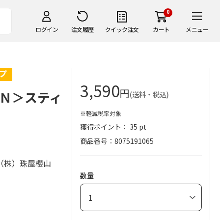
0
ログイン
注文履歴
クイック注文
カート
メニュー
3,590
円
Ｎ＞スティ
(送料・税込)
※軽減税率対象
獲得ポイント： 35 pt
商品番号
8075191065
（株）珠屋櫻山
数量