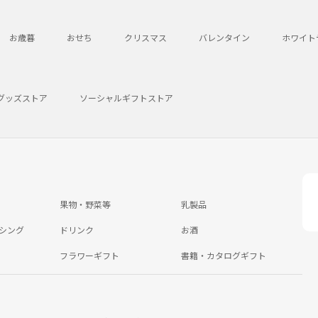
お歳暮
おせち
クリスマス
バレンタイン
ホワイト
グッズストア
ソーシャルギフトストア
果物・野菜等
乳製品
シング
ドリンク
お酒
フラワーギフト
書籍・カタログギフト