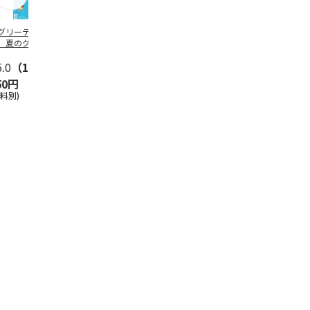
グリーティング切
【グリーティング切
レターパックプラス
＜お中元＞新
】夏のグリーティ
手】夏のグリーティ
（600円）（20部セ
なオールスタ
グ（85円）
ング（110円）
ット）
5.0
（10）
5.0
（17）
4.8
（24）
4.8
（19
50円
1,100円
12,000円
3,780円
送料別)
(送料別)
(送料別)
(送料・税込)