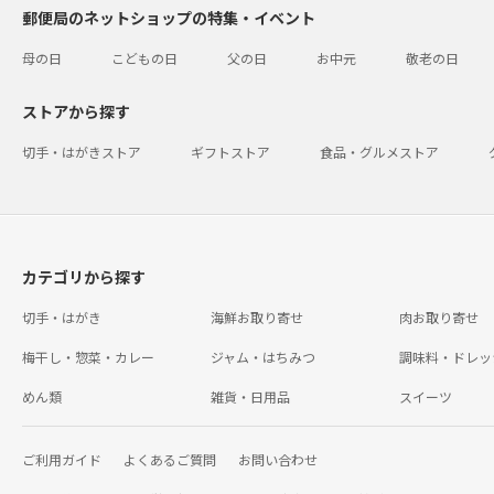
郵便局のネットショップの特集・イベント
母の日
こどもの日
父の日
お中元
敬老の日
ストアから探す
切手・はがきストア
ギフトストア
食品・グルメストア
カテゴリから探す
切手・はがき
海鮮お取り寄せ
肉お取り寄せ
梅干し・惣菜・カレー
ジャム・はちみつ
調味料・ドレッ
めん類
雑貨・日用品
スイーツ
ご利用ガイド
よくあるご質問
お問い合わせ