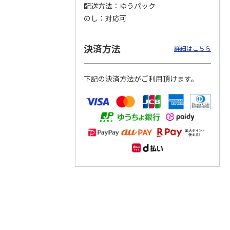
配送方法
ゆうパック
のし
対応可
つぶら
【グリーティング切
【グリーティング切
【のり式】110円普
ーズ
手】ハッピーグリー
手】グリーティング
通切手・千鳥（1シ
ティング（110円）
（シンプル）（110
ート100枚）
決済方法
詳細はこちら
1）
5.0
（2）
円
4.8
…
（11）
4.6
（7）
1,100円
5,500円
11,000円
(送料別)
(送料別)
(送料別)
下記の決済方法がご利用頂けます。