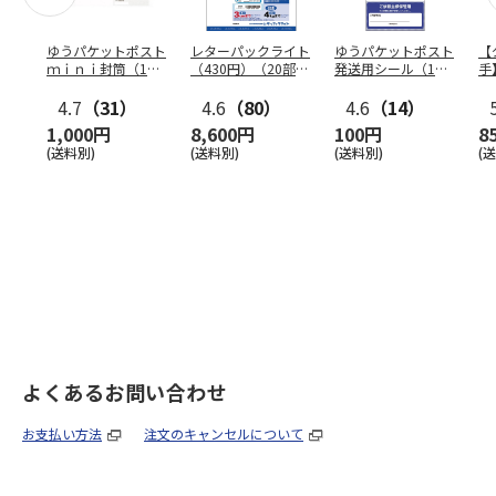
ゆうパケットポスト
レターパックライト
ゆうパケットポスト
【
ｍｉｎｉ封筒（1個
（430円）（20部セ
発送用シール（1個
手
（50枚）セット）
ット）
（20枚）セット）
ン
4.7
（31）
4.6
（80）
4.6
（14）
1,000円
8,600円
100円
8
(送料別)
(送料別)
(送料別)
(
よくあるお問い合わせ
お支払い方法
注文のキャンセルについて