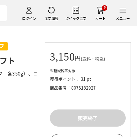
0
ログイン
注文履歴
クイック注文
カート
メニュー
3,150
円
フト
(送料・税込)
※軽減税率対象
 各350g）、コ
獲得ポイント： 31 pt
商品番号
8075182927
）