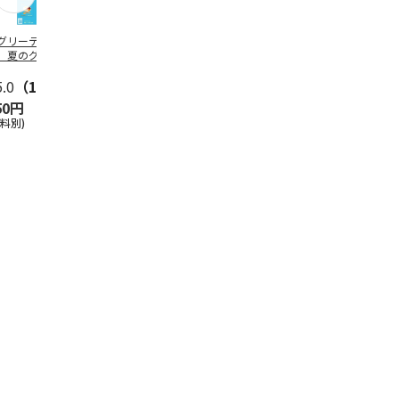
グリーティング切
【グリーティング切
レターパックプラス
＜お中元＞新
】夏のグリーティ
手】夏のグリーティ
（600円）（20部セ
なオールスタ
グ（85円）
ング（110円）
ット）
5.0
（10）
5.0
（17）
4.8
（24）
4.8
（19
50円
1,100円
12,000円
3,780円
送料別)
(送料別)
(送料別)
(送料・税込)