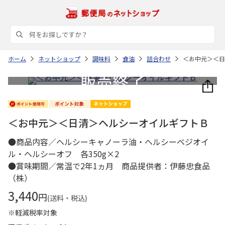
ホーム
ネットショップ
調味料
食油
詰合わせ
＜お中元＞＜日
＜お中元＞＜日清＞ヘルシーオイルギフトＢ
●商品内容／ヘルシーキャノーラ油・ヘルシーベジオイ
ル・ヘルシーオフ 各350g×2
●賞味期間／常温で2年1ヵ月 商品提供者：伊藤忠食品
（株）
3,440
円
(送料・税込)
※軽減税率対象