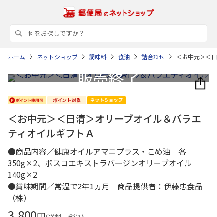
ホーム
ネットショップ
調味料
食油
詰合わせ
＜お中元＞＜日
＜お中元＞＜日清＞オリーブオイル＆バラエ
ティオイルギフトＡ
●商品内容／健康オイルアマニプラス・こめ油 各
350g×2、ボスコエキストラバージンオリーブオイル
140g×2
●賞味期間／常温で2年1ヵ月 商品提供者：伊藤忠食品
（株）
3,800
円