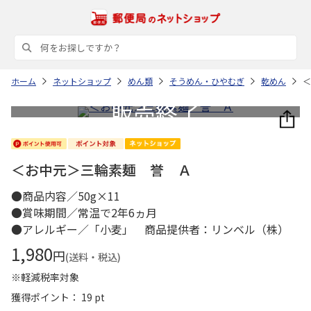
ホーム
ネットショップ
めん類
そうめん・ひやむぎ
乾めん
＜
＜お中元＞三輪素麺 誉 Ａ
●商品内容／50g×11
●賞味期間／常温で2年6ヵ月
●アレルギー／「小麦」 商品提供者：リンベル（株）
1,980
円
(送料・税込)
※軽減税率対象
獲得ポイント： 19 pt