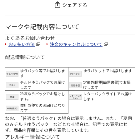
シェアする
マークや記載内容について
よくあるお問い合わせ
お支払い方法
注文のキャンセルについて
配送情報について
ゆうパック等でお届けしま
ゆうパケットでお届けします
す
チルドゆうパックでお届け
定形外郵便(簡易書留)でお届
します
けします
冷凍ゆうパックでお届けし
レターパックライトでお届け
ます。
します
佐川急便でのお届けとなり
ます
なお、「普通ゆうパック」の場合は表示しません。また、「夏期
のみチルドゆうパック」などとなる場合は、記号での表示はせ
ず、商品内容欄にその旨を表示しています。
アレルギー情報について