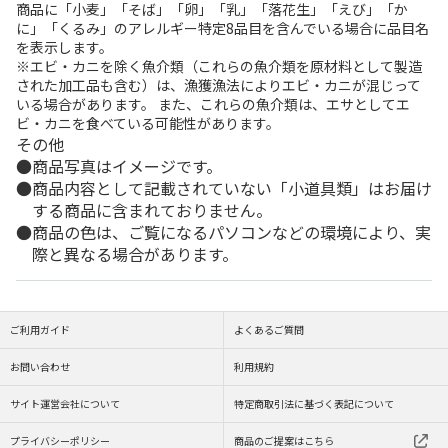
商品に「小麦」「そば」「卵」「乳」「落花生」「えび」「か
に」「くるみ」のアレルギー特定8品目を含んでいる場合に品目名
を表示します。
※エビ・カニを除く魚介類（これらの魚介類を原材料として製造
された加工品も含む）は、漁獲漁法によりエビ・カニが混じって
いる場合があります。 また、これらの魚介類は、エサとしてエ
ビ・カニを食べている可能性があります。
その他
商品写真はイメージです。
商品内容として記載されていない「小道具類」はお届け
する商品に含まれておりません。
商品の色は、ご覧になるパソコンなどの環境により、実
際と異なる場合があります。
ご利用ガイド
よくあるご質問
お問い合わせ
利用規約
サイト運営会社について
特定商取引法に基づく表記について
プライバシーポリシー
商品のご提案はこちら