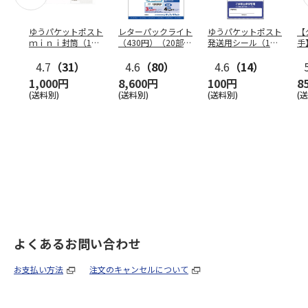
ゆうパケットポスト
レターパックライト
ゆうパケットポスト
【
ｍｉｎｉ封筒（1個
（430円）（20部セ
発送用シール（1個
手
（50枚）セット）
ット）
（20枚）セット）
ン
4.7
（31）
4.6
（80）
4.6
（14）
1,000円
8,600円
100円
8
(送料別)
(送料別)
(送料別)
(
よくあるお問い合わせ
お支払い方法
注文のキャンセルについて