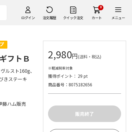
0
ログイン
注文履歴
クイック注文
カート
メニュー
2,980
円
ギフトＢ
(送料・税込)
※軽減税率対象
ヴルスト160g、
獲得ポイント： 29 pt
らびきステーキ
商品番号
8075182656
伊藤ハム販売