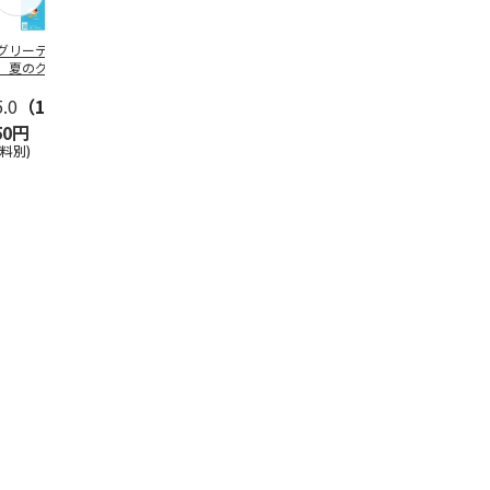
グリーティング切
【グリーティング切
レターパックプラス
＜お中元＞新
】夏のグリーティ
手】夏のグリーティ
（600円）（20部セ
なオールスタ
グ（85円）
ング（110円）
ット）
5.0
（10）
5.0
（17）
4.8
（24）
4.8
（19
50円
1,100円
12,000円
3,780円
送料別)
(送料別)
(送料別)
(送料・税込)