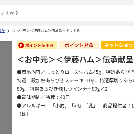
ほか
＜お中元＞＜伊藤ハム＞伝承献呈ギフトＢ
＜お中元＞＜伊藤ハム＞伝承献呈
●商品内容／しっとりロース生ハム45g、特選あらびき
特選二段加熱あらびきステーキ110g、特選厚切りあ
80g、特選あらびき燻しウインナー80g×2
●賞味期間／冷蔵で40日
●アレルギー／「小麦」「卵」「乳」 商品提供者：
（株）