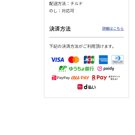
配送方法
チルド
のし
対応可
つぶら
【グリーティング切
【グリーティング切
【のり式】110円普
ーズ
手】ハッピーグリー
手】グリーティング
通切手・千鳥（1シ
ティング（110円）
（シンプル）（110
ート100枚）
決済方法
詳細はこちら
1）
5.0
（2）
円
4.8
…
（11）
4.6
（7）
1,100円
5,500円
11,000円
(送料別)
(送料別)
(送料別)
下記の決済方法がご利用頂けます。