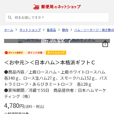
ホーム
ネットショップ
畜産品
豚肉
ハム・ソーセージ・焼き豚ほ
＜お中元＞＜日本ハム＞本格派ギフトＣ
●商品内容／上級ロースハム・上級ホワイトロースハム
各340ｇ、ロース生ハム27ｇ、スモークハム152ｇ、パス
トラミローフ・あらびきミートローフ 各128ｇ
●賞味期間／冷蔵で55日 商品提供者：日本ハムマーケ
ティング（株）
4,780
円
(送料・税込)
※軽減税率対象