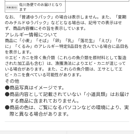
佐川急便でのお届けとなり
ます
なお、「普通ゆうパック」の場合は表示しません。また、「夏期
のみチルドゆうパック」などとなる場合は、記号での表示はせ
ず、商品内容欄にその旨を表示しています。
アレルギー情報について
商品に「小麦」「そば」「卵」「乳」「落花生」「えび」「か
に」「くるみ」のアレルギー特定8品目を含んでいる場合に品目名
を表示します。
※エビ・カニを除く魚介類（これらの魚介類を原材料として製造
された加工品も含む）は、漁獲漁法によりエビ・カニが混じって
いる場合があります。 また、これらの魚介類は、エサとしてエ
ビ・カニを食べている可能性があります。
その他
商品写真はイメージです。
商品内容として記載されていない「小道具類」はお届け
する商品に含まれておりません。
商品の色は、ご覧になるパソコンなどの環境により、実
際と異なる場合があります。