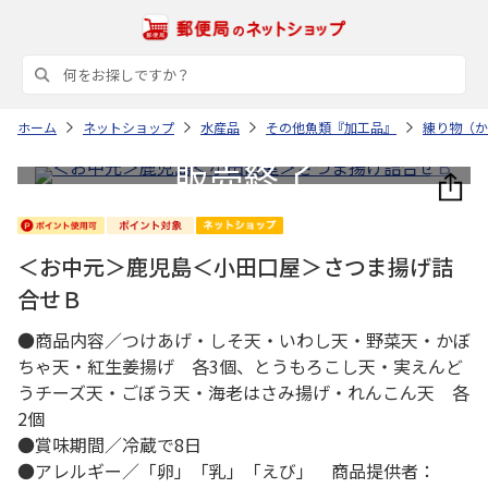
ホーム
ネットショップ
水産品
その他魚類『加工品』
練り物（か
＜お中元＞鹿児島＜小田口屋＞さつま揚げ詰
合せＢ
●商品内容／つけあげ・しそ天・いわし天・野菜天・かぼ
ちゃ天・紅生姜揚げ 各3個、とうもろこし天・実えんど
うチーズ天・ごぼう天・海老はさみ揚げ・れんこん天 各
2個
●賞味期間／冷蔵で8日
●アレルギー／「卵」「乳」「えび」 商品提供者：