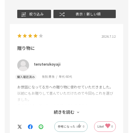
絞り込み
表示：新しい順
2026.7.12
贈り物に
teruterukoyaji
性別:
男性
年代:
60代
購入確認済み
お世話になってる方への贈り物に使わせていただきました。
以前にもお贈りして喜んでいただけたので今回もこれを選び
ました。
自分では食べていないので味は分かりません。
続きを読む
お料理をあまりされない方には丁度いいようです。
参考になった
0
Like!
0