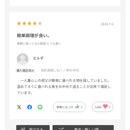
2026.7.6
簡単調理が良い。
実際に使ってみた感想
:とても良い
ヒトデ
性別:
回答しない
年代:
40代
購入確認済み
一人暮らしの叔父が簡単に食べれる物を探していました。
温めてすぐに食べれる魚をお中元で送ることが出来て満足し
ています。
参考になった
0
Like!
0
絞り込み
表示：新しい順