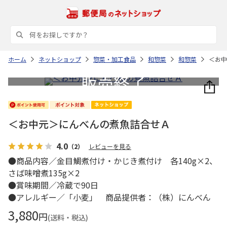
ホーム
ネットショップ
惣菜・加工食品
和惣菜
和惣菜
＜お中
＜お中元＞にんべんの煮魚詰合せＡ
4.0
（2）
レビューを見る
●商品内容／金目鯛煮付け・かじき煮付け 各140g×2、
さば味噌煮135g×2
●賞味期間／冷蔵で90日
●アレルギー／「小麦」 商品提供者：（株）にんべん
3,880
円
(送料・税込)