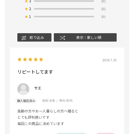
★
3
(0)
★
2
(0)
★
1
(0)
絞り込み
表示：新しい順
2026.7.25
リピートしてます
サエ
性別:
女性
年代:
60代
購入確認済み
高齢の方やお一人暮らしの方へ贈ると
とても評判良いです
毎回この商品に決めています