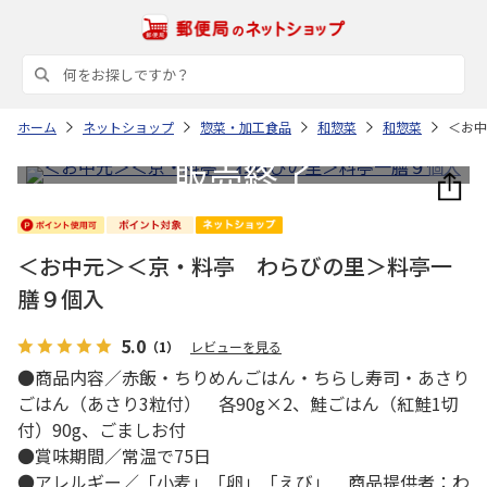
ホーム
ネットショップ
惣菜・加工食品
和惣菜
和惣菜
＜お中
＜お中元＞＜京・料亭 わらびの里＞料亭一
膳９個入
5.0
（1）
レビューを見る
●商品内容／赤飯・ちりめんごはん・ちらし寿司・あさり
ごはん（あさり3粒付） 各90g×2、鮭ごはん（紅鮭1切
付）90g、ごましお付
●賞味期間／常温で75日
●アレルギー／「小麦」「卵」「えび」 商品提供者：わ