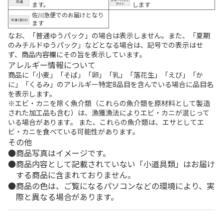
ます。
します
佐川急便でのお届けとなり
ます
なお、「普通ゆうパック」の場合は表示しません。また、「夏期
のみチルドゆうパック」などとなる場合は、記号での表示はせ
ず、商品内容欄にその旨を表示しています。
アレルギー情報について
商品に「小麦」「そば」「卵」「乳」「落花生」「えび」「か
に」「くるみ」のアレルギー特定8品目を含んでいる場合に品目名
を表示します。
※エビ・カニを除く魚介類（これらの魚介類を原材料として製造
された加工品も含む）は、漁獲漁法によりエビ・カニが混じって
いる場合があります。 また、これらの魚介類は、エサとしてエ
ビ・カニを食べている可能性があります。
その他
商品写真はイメージです。
商品内容として記載されていない「小道具類」はお届け
する商品に含まれておりません。
商品の色は、ご覧になるパソコンなどの環境により、実
際と異なる場合があります。