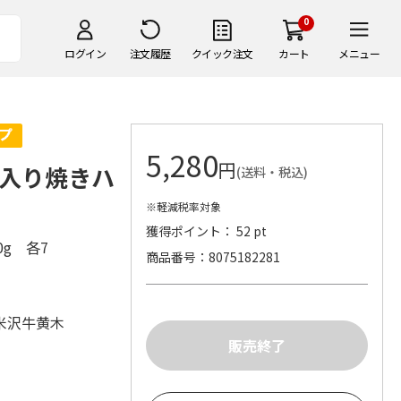
0
ログイン
注文履歴
クイック注文
カート
メニュー
5,280
円
入り焼きハ
(送料・税込)
※軽減税率対象
獲得ポイント： 52 pt
0g 各7
商品番号
8075182281
米沢牛黄木