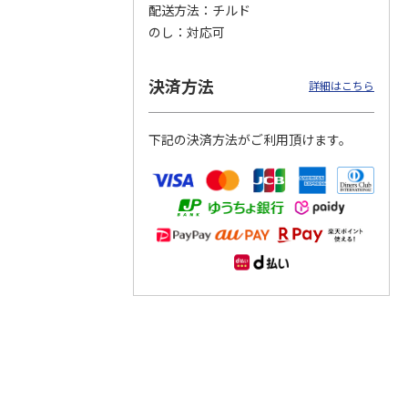
配送方法
チルド
のし
対応可
つぶら
【グリーティング切
【グリーティング切
【のり式】110円普
ーズ
手】ハッピーグリー
手】グリーティング
通切手・千鳥（1シ
ティング（110円）
（シンプル）（110
ート100枚）
決済方法
詳細はこちら
9）
5.0
（2）
円
4.8
…
（11）
4.6
（7）
1,100円
5,500円
11,000円
(送料別)
(送料別)
(送料別)
下記の決済方法がご利用頂けます。