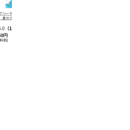
グリーティング切
【グリーティング切
レターパックプラス
＜お中元＞新
】夏のグリーティ
手】夏のグリーティ
（600円）（20部セ
なオールスタ
グ（85円）
ング（110円）
ット）
5.0
（10）
5.0
（17）
4.8
（24）
4.8
（18
50円
1,100円
12,000円
3,780円
送料別)
(送料別)
(送料別)
(送料・税込)