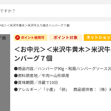
中元＞＜米沢牛黄木＞米沢牛入り焼きハンバーグ７個
＜お中元＞＜米沢牛黄木＞米沢牛
ンバーグ７個
●商品内容／ハンバーグ90g・和風ハンバーグソース2
●原料原産地／牛肉＝山形県産
●賞味期間／冷蔵で10日
●アレルギー／「小麦」「卵」 商品提供者：（株）