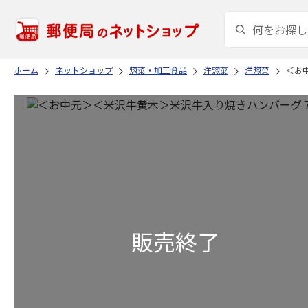
ホーム
ネットショップ
惣菜・加工食品
洋惣菜
洋惣菜
＜お