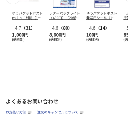
ゆうパケットポスト
レターパックライト
ゆうパケットポスト
【
ｍｉｎｉ封筒（1個
（430円）（20部セ
発送用シール（1個
手
（50枚）セット）
ット）
（20枚）セット）
ン
4.7
（31）
4.6
（80）
4.6
（14）
1,000円
8,600円
100円
8
(送料別)
(送料別)
(送料別)
(
よくあるお問い合わせ
お支払い方法
注文のキャンセルについて