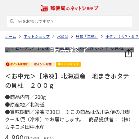
ホーム
ネットショップ
水産品
貝類『生鮮』
ホタテ（活き・剥き
＜お中元＞【冷凍】北海道産 地まきホタテ
の貝柱 ２００ｇ
●商品内容／200g
●原産地／北海道
●賞味期間／冷凍で30日 ※この商品は佐川急便の飛脚
クール便（冷凍）でお届けします。 商品提供者：（株）
カネコメ田中水産
4,980
円