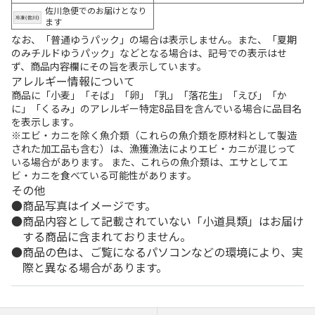
佐川急便でのお届けとなり
ます
なお、「普通ゆうパック」の場合は表示しません。また、「夏期
のみチルドゆうパック」などとなる場合は、記号での表示はせ
ず、商品内容欄にその旨を表示しています。
アレルギー情報について
商品に「小麦」「そば」「卵」「乳」「落花生」「えび」「か
に」「くるみ」のアレルギー特定8品目を含んでいる場合に品目名
を表示します。
※エビ・カニを除く魚介類（これらの魚介類を原材料として製造
された加工品も含む）は、漁獲漁法によりエビ・カニが混じって
いる場合があります。 また、これらの魚介類は、エサとしてエ
ビ・カニを食べている可能性があります。
その他
商品写真はイメージです。
商品内容として記載されていない「小道具類」はお届け
する商品に含まれておりません。
商品の色は、ご覧になるパソコンなどの環境により、実
際と異なる場合があります。