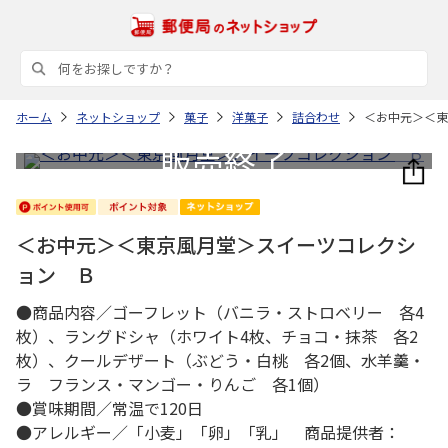
ホーム
ネットショップ
菓子
洋菓子
詰合わせ
＜お中元＞＜東
＜お中元＞＜東京風月堂＞スイーツコレクシ
ョン Ｂ
●商品内容／ゴーフレット（バニラ・ストロベリー 各4
枚）、ラングドシャ（ホワイト4枚、チョコ・抹茶 各2
枚）、クールデザート（ぶどう・白桃 各2個、水羊羹・
ラ フランス・マンゴー・りんご 各1個）
●賞味期間／常温で120日
●アレルギー／「小麦」「卵」「乳」 商品提供者：