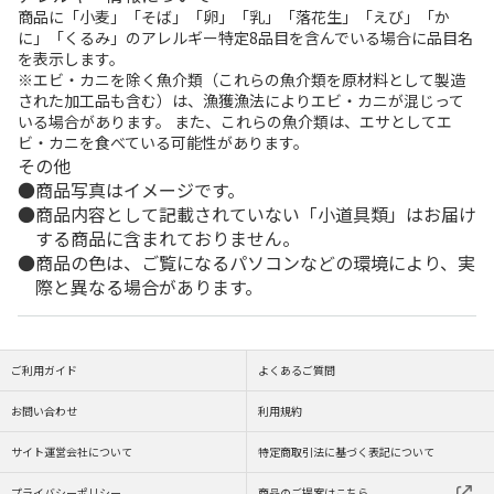
商品に「小麦」「そば」「卵」「乳」「落花生」「えび」「か
に」「くるみ」のアレルギー特定8品目を含んでいる場合に品目名
を表示します。
※エビ・カニを除く魚介類（これらの魚介類を原材料として製造
された加工品も含む）は、漁獲漁法によりエビ・カニが混じって
いる場合があります。 また、これらの魚介類は、エサとしてエ
ビ・カニを食べている可能性があります。
その他
商品写真はイメージです。
商品内容として記載されていない「小道具類」はお届け
する商品に含まれておりません。
商品の色は、ご覧になるパソコンなどの環境により、実
際と異なる場合があります。
ご利用ガイド
よくあるご質問
お問い合わせ
利用規約
サイト運営会社について
特定商取引法に基づく表記について
プライバシーポリシー
商品のご提案はこちら