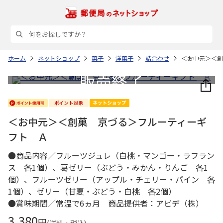
ホーム
ネットショップ
菓子
洋菓子
詰合わせ
＜お中元＞＜創
＜お中元＞＜創菓 京づる＞フルーティーギ
フト Ａ
●商品内容／フルーツジュレ（白桃・マンゴー・ラフラン
ス 各1個）、葛ゼリー（ぶどう・みかん・りんご 各1
個）、フルーツゼリー（アップル・チェリー・パイン 各
1個）、ゼリー（甘夏・ぶどう・白桃 各2個）
●賞味期間／常温で6ヵ月 商品提供者：アピデ（株）
3,380
円