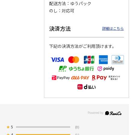
配送方法
ゆうパック
のし
対応可
つぶら
【グリーティング切
【グリーティング切
【のり式】110円普
ーズ
手】ハッピーグリー
手】グリーティング
通切手・千鳥（1シ
ティング（110円）
（シンプル）（110
ート100枚）
決済方法
詳細はこちら
1）
5.0
（2）
円
4.8
…
（11）
4.6
（7）
1,100円
5,500円
11,000円
(送料別)
(送料別)
(送料別)
下記の決済方法がご利用頂けます。
★
5
(0)
★
4
(1)