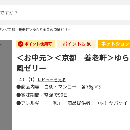
元＞＜京都 養老軒＞ゆらり金魚の涼風ゼリー
＜お中元＞＜京都 養老軒＞ゆら
風ゼリー
4.0
（1）
レビューを見る
●商品内容／白桃・マンゴー 各76g×3
●賞味期間／常温で90日
●アレルギー／「乳」 商品提供者：（株）ヤバケイ