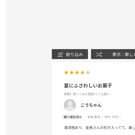
絞り込み
表示：新し
夏にふさわしいお菓子
実際に使ってみた感想
:とても良い
こうちゃん
購入確認済み
性別:
男性
年代:
70代～
清涼感あり、金魚さんの形が入ってて、楽