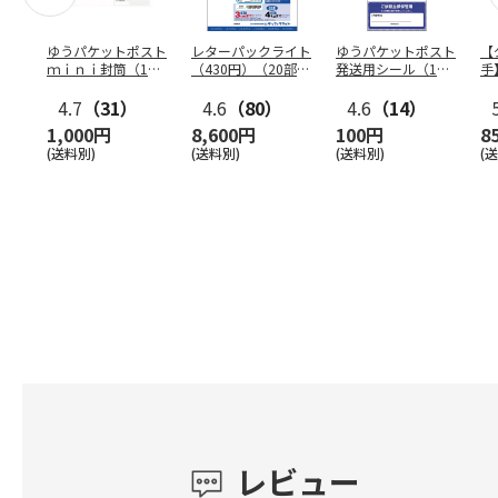
ゆうパケットポスト
レターパックライト
ゆうパケットポスト
【
ｍｉｎｉ封筒（1個
（430円）（20部セ
発送用シール（1個
手
（50枚）セット）
ット）
（20枚）セット）
ン
4.7
（31）
4.6
（80）
4.6
（14）
1,000円
8,600円
100円
8
(送料別)
(送料別)
(送料別)
(
レビュー