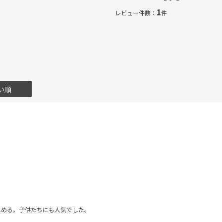
1
レビュー件数：
件
い順
しめる。子供たちにも人気でした。