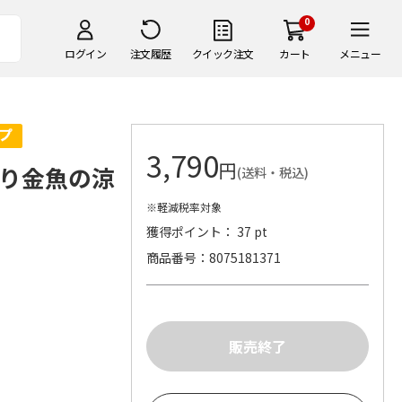
0
ログイン
注文履歴
クイック注文
カート
メニュー
3,790
円
り金魚の涼
(送料・税込)
※軽減税率対象
獲得ポイント： 37 pt
商品番号
8075181371