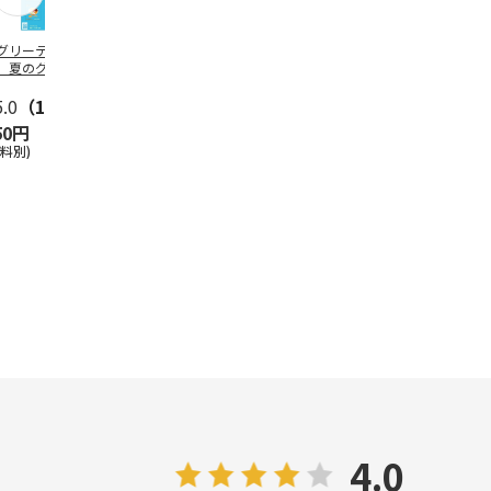
グリーティング切
【グリーティング切
レターパックプラス
＜お中元＞新
】夏のグリーティ
手】夏のグリーティ
（600円）（20部セ
なオールスタ
グ（85円）
ング（110円）
ット）
5.0
（10）
5.0
（17）
4.8
（24）
4.8
（19
50円
1,100円
12,000円
3,780円
送料別)
(送料別)
(送料別)
(送料・税込)
4.0