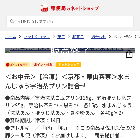
ホーム
ネットショップ
菓子
和菓子
詰合わせ
＜お中元＞【冷
＜お中元＞【冷凍】＜京都・東山茶寮＞水ま
んじゅう宇治茶プリン詰合せ
●商品内容／宇治抹茶白玉プリン115g、宇治ほうじ茶プ
リン95g、宇治抹茶みつ・黒みつ 各15g、水まんじゅう
（抹茶あん・ほうじ茶あん・きな粉あん 各40g×2）
●賞味期間／冷凍で14日
●アレルギー／「卵」「乳」 ※この商品は佐川急便の飛
脚クール便（冷凍）でお届けします。 商品提供者：