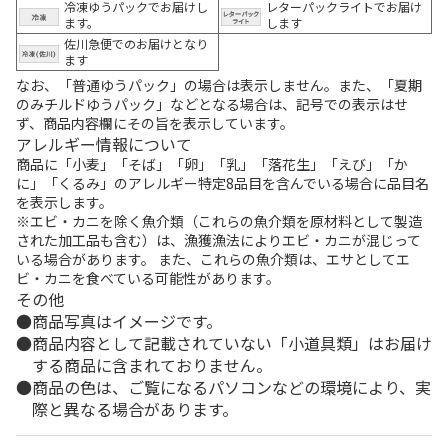
冷凍ゆうパックでお届けし
レターパックライトでお届け
ます。
します
佐川急便でのお届けとなり
ます
なお、「普通ゆうパック」の場合は表示しません。また、「夏期
のみチルドゆうパック」などとなる場合は、記号での表示はせ
ず、商品内容欄にその旨を表示しています。
アレルギー情報について
商品に「小麦」「そば」「卵」「乳」「落花生」「えび」「か
に」「くるみ」のアレルギー特定8品目を含んでいる場合に品目名
を表示します。
※エビ・カニを除く魚介類（これらの魚介類を原材料として製造
された加工品も含む）は、漁獲漁法によりエビ・カニが混じって
いる場合があります。 また、これらの魚介類は、エサとしてエ
ビ・カニを食べている可能性があります。
その他
商品写真はイメージです。
商品内容として記載されていない「小道具類」はお届け
する商品に含まれておりません。
商品の色は、ご覧になるパソコンなどの環境により、実
際と異なる場合があります。