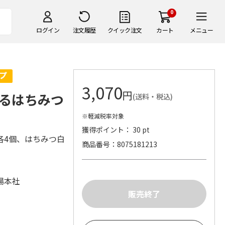
0
ログイン
注文履歴
クイック注文
カート
メニュー
3,070
円
るはちみつ
(送料・税込)
※軽減税率対象
獲得ポイント： 30 pt
各4個、はちみつ白
商品番号
8075181213
場本社