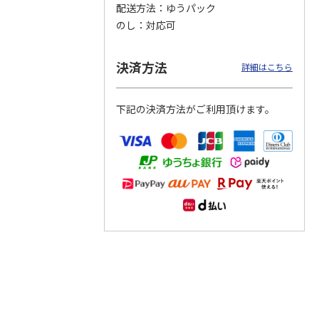
配送方法
ゆうパック
のし
対応可
つぶら
【グリーティング切
【グリーティング切
【のり式】110円普
ーズ
手】ハッピーグリー
手】グリーティング
通切手・千鳥（1シ
ティング（110円）
（シンプル）（110
ート100枚）
決済方法
詳細はこちら
1）
5.0
（2）
円
4.8
…
（11）
4.6
（7）
1,100円
5,500円
11,000円
(送料別)
(送料別)
(送料別)
下記の決済方法がご利用頂けます。