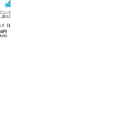
グリーティング切
【グリーティング切
レターパックプラス
＜お中元＞新
】夏のグリーティ
手】夏のグリーティ
（600円）（20部セ
なオールスタ
グ（85円）
ング（110円）
ット）
5.0
（10）
5.0
（17）
4.8
（24）
4.8
（19
50円
1,100円
12,000円
3,780円
送料別)
(送料別)
(送料別)
(送料・税込)