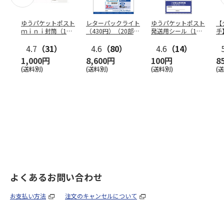
ゆうパケットポスト
レターパックライト
ゆうパケットポスト
【
ｍｉｎｉ封筒（1個
（430円）（20部セ
発送用シール（1個
手
（50枚）セット）
ット）
（20枚）セット）
ン
4.7
（31）
4.6
（80）
4.6
（14）
1,000円
8,600円
100円
8
(送料別)
(送料別)
(送料別)
(
よくあるお問い合わせ
お支払い方法
注文のキャンセルについて