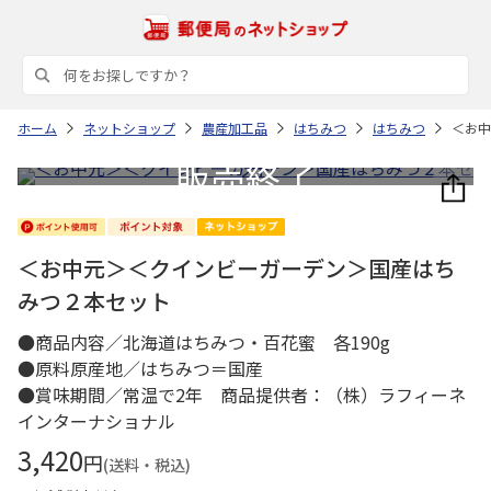
ホーム
ネットショップ
農産加工品
はちみつ
はちみつ
＜お中
＜お中元＞＜クインビーガーデン＞国産はち
みつ２本セット
●商品内容／北海道はちみつ・百花蜜 各190g
●原料原産地／はちみつ＝国産
●賞味期間／常温で2年 商品提供者：（株）ラフィーネ
インターナショナル
3,420
円
(送料・税込)