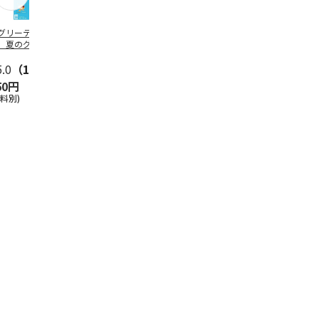
グリーティング切
【グリーティング切
レターパックプラス
＜お中元＞新
】夏のグリーティ
手】夏のグリーティ
（600円）（20部セ
なオールスタ
グ（85円）
ング（110円）
ット）
5.0
（10）
5.0
（17）
4.8
（24）
4.8
（19
50円
1,100円
12,000円
3,780円
送料別)
(送料別)
(送料別)
(送料・税込)