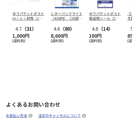
ゆうパケットポスト
レターパックライト
ゆうパケットポスト
【
ｍｉｎｉ封筒（1個
（430円）（20部セ
発送用シール（1個
手
（50枚）セット）
ット）
（20枚）セット）
ン
4.7
（31）
4.6
（80）
4.6
（14）
1,000円
8,600円
100円
8
(送料別)
(送料別)
(送料別)
(
よくあるお問い合わせ
お支払い方法
注文のキャンセルについて