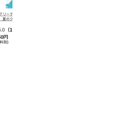
グリーティング切
【グリーティング切
レターパックプラス
＜お中元＞新
】夏のグリーティ
手】夏のグリーティ
（600円）（20部セ
なオールスタ
グ（85円）
ング（110円）
ット）
5.0
（10）
5.0
（17）
4.8
（24）
4.8
（19
50円
1,100円
12,000円
3,780円
送料別)
(送料別)
(送料別)
(送料・税込)