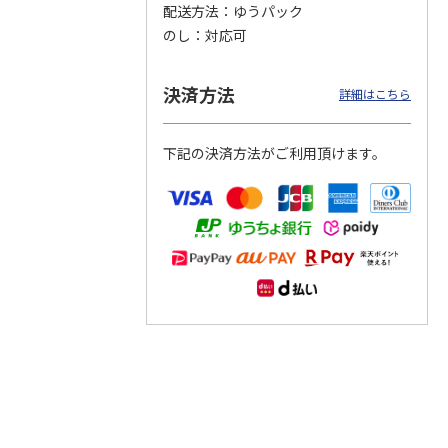
配送方法
ゆうパック
のし
対応可
つぶら
【グリーティング切
【グリーティング切
【のり式】110円普
ーズ
手】ハッピーグリー
手】グリーティング
通切手・千鳥（1シ
ティング（110円）
（シンプル）（110
ート100枚）
決済方法
詳細はこちら
1）
5.0
（2）
円
4.8
…
（11）
4.6
（7）
1,100円
5,500円
11,000円
(送料別)
(送料別)
(送料別)
下記の決済方法がご利用頂けます。