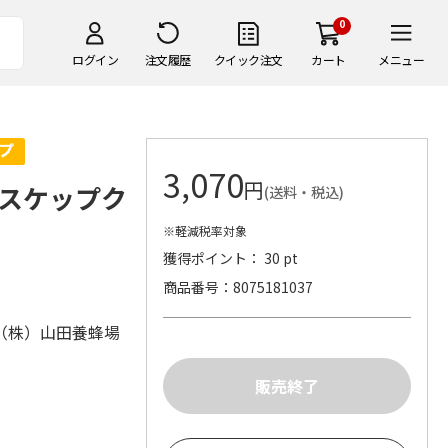
0
ログイン
注文履歴
クイック注文
カート
メニュー
3,070
円
スケップク
(送料・税込)
※軽減税率対象
獲得ポイント： 30 pt
商品番号
8075181037
（株）山田養蜂場