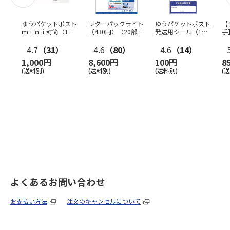
ゆうパケットポスト
レターパックライト
ゆうパケットポスト
【
ｍｉｎｉ封筒（1個
（430円）（20部セ
発送用シール（1個
手
（50枚）セット）
ット）
（20枚）セット）
ン
4.7
（31）
4.6
（80）
4.6
（14）
1,000円
8,600円
100円
8
(送料別)
(送料別)
(送料別)
(
よくあるお問い合わせ
お支払い方法
注文のキャンセルについて