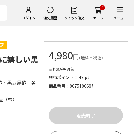
0
ログイン
注文履歴
クイック注文
カート
メニュー
4,980
円
に嬉しい黒
(送料・税込)
※軽減税率対象
獲得ポイント： 49 pt
酢・黒豆黒酢 各
商品番号
8075180687
造（株）