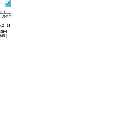
グリーティング切
【グリーティング切
レターパックプラス
＜お中元＞新
】夏のグリーティ
手】夏のグリーティ
（600円）（20部セ
なオールスタ
グ（85円）
ング（110円）
ット）
5.0
（10）
5.0
（17）
4.8
（24）
4.8
（19
50円
1,100円
12,000円
3,780円
送料別)
(送料別)
(送料別)
(送料・税込)