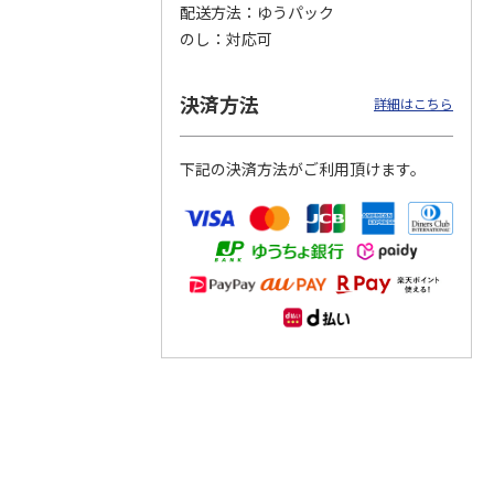
配送方法
ゆうパック
のし
対応可
つぶら
【グリーティング切
【グリーティング切
【のり式】110円普
ーズ
手】ハッピーグリー
手】グリーティング
通切手・千鳥（1シ
ティング（110円）
（シンプル）（110
ート100枚）
決済方法
詳細はこちら
1）
5.0
（2）
円
4.8
…
（11）
4.6
（7）
1,100円
5,500円
11,000円
(送料別)
(送料別)
(送料別)
下記の決済方法がご利用頂けます。