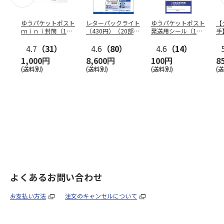
ゆうパケットポスト
レターパックライト
ゆうパケットポスト
【
ｍｉｎｉ封筒（1個
（430円）（20部セ
発送用シール（1個
手
（50枚）セット）
ット）
（20枚）セット）
ン
4.7
（31）
4.6
（80）
4.6
（14）
1,000円
8,600円
100円
8
(送料別)
(送料別)
(送料別)
(
よくあるお問い合わせ
お支払い方法
注文のキャンセルについて