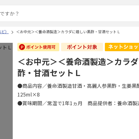
など）
＜お中元＞＜養命酒製造＞カラダに嬉しい黒酢・甘酒セットＬ
＜お中元＞＜養命酒製造＞カラダ
酢・甘酒セットＬ
●商品内容／養命酒製造甘酒・高麗人参黒酢・生姜黒
125ml×8
●賞味期間／常温で1年1ヵ月 商品提供者：養命酒製