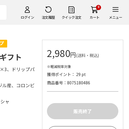
0
ログイン
注文履歴
クイック注文
カート
メニュー
2,980
円
ギフト
(送料・税込)
※軽減税率対象
l×3、ドリップパ
獲得ポイント： 29 pt
商品番号
8075180486
ジル産、コロンビ
シシャ