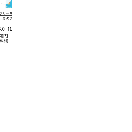
グリーティング切
【グリーティング切
レターパックプラス
＜お中元＞新
】夏のグリーティ
手】夏のグリーティ
（600円）（20部セ
なオールスタ
グ（85円）
ング（110円）
ット）
5.0
（10）
5.0
（17）
4.8
（24）
4.8
（19
50円
1,100円
12,000円
3,780円
送料別)
(送料別)
(送料別)
(送料・税込)