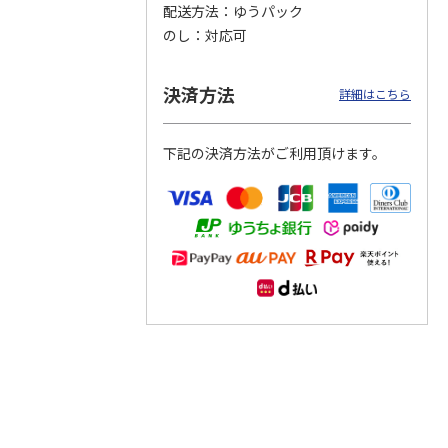
配送方法
ゆうパック
のし
対応可
つぶら
【グリーティング切
【グリーティング切
【のり式】110円普
ーズ
手】ハッピーグリー
手】グリーティング
通切手・千鳥（1シ
ティング（110円）
（シンプル）（110
ート100枚）
決済方法
詳細はこちら
1）
5.0
（2）
円
4.8
…
（11）
4.6
（7）
1,100円
5,500円
11,000円
(送料別)
(送料別)
(送料別)
下記の決済方法がご利用頂けます。