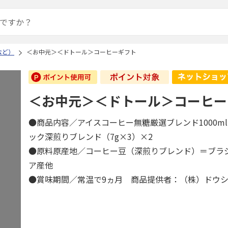
など）
＜お中元＞＜ドトール＞コーヒーギフト
＜お中元＞＜ドトール＞コーヒー
●商品内容／アイスコーヒー無糖厳選ブレンド1000m
ック深煎りブレンド（7g×3）×2
●原料原産地／コーヒー豆（深煎りブレンド）＝ブラ
ア産他
●賞味期間／常温で9ヵ月 商品提供者：（株）ドウ