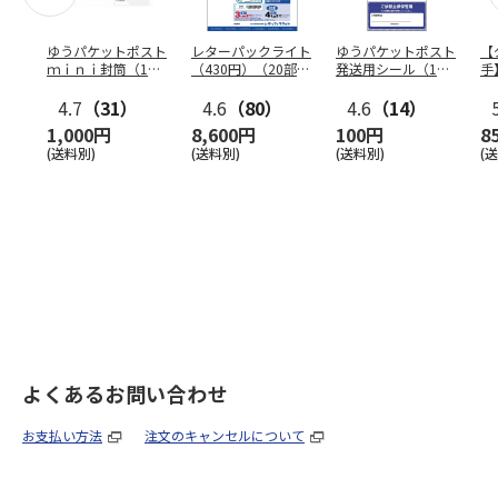
ゆうパケットポスト
レターパックライト
ゆうパケットポスト
【
ｍｉｎｉ封筒（1個
（430円）（20部セ
発送用シール（1個
手
（50枚）セット）
ット）
（20枚）セット）
ン
4.7
（31）
4.6
（80）
4.6
（14）
1,000円
8,600円
100円
8
(送料別)
(送料別)
(送料別)
(
よくあるお問い合わせ
お支払い方法
注文のキャンセルについて