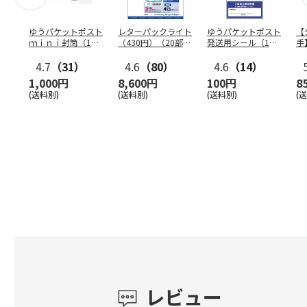
ゆうパケットポスト
レターパックライト
ゆうパケットポスト
【
ｍｉｎｉ封筒（1個
（430円）（20部セ
発送用シール（1個
手
（50枚）セット）
ット）
（20枚）セット）
ン
4.7
（31）
4.6
（80）
4.6
（14）
1,000円
8,600円
100円
8
(送料別)
(送料別)
(送料別)
(
レビュー