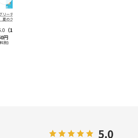
グリーティング切
【グリーティング切
レターパックプラス
＜お中元＞新
】夏のグリーティ
手】夏のグリーティ
（600円）（20部セ
なオールスタ
グ（85円）
ング（110円）
ット）
5.0
（10）
5.0
（17）
4.8
（24）
4.8
（19
50円
1,100円
12,000円
3,780円
送料別)
(送料別)
(送料別)
(送料・税込)
5.0