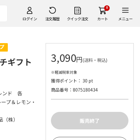
0
ログイン
注文履歴
クイック注文
カート
メニュー
3,090
円
ルチギフト
(送料・税込)
※軽減税率対象
獲得ポイント： 30 pt
商品番号
8075180434
レンド 各
レープ＆レモン・
品（株）