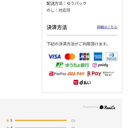
配送方法
ゆうパック
のし
対応可
つぶら
【グリーティング切
【グリーティング切
【のり式】110円普
ーズ
手】ハッピーグリー
手】グリーティング
通切手・千鳥（1シ
ティング（110円）
（シンプル）（110
ート100枚）
決済方法
詳細はこちら
1）
5.0
（2）
円
4.8
…
（11）
4.6
（7）
1,100円
5,500円
11,000円
(送料別)
(送料別)
(送料別)
下記の決済方法がご利用頂けます。
★
5
(1)
★
4
(0)