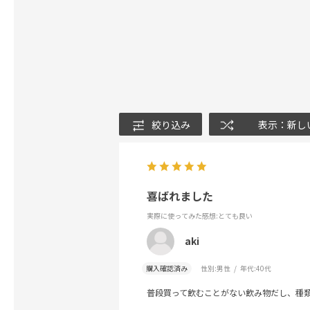
絞り込み
表示：新し
喜ばれました
実際に使ってみた感想
:とても良い
aki
購入確認済み
性別:
男性
年代:
40代
普段買って飲むことがない飲み物だし、種