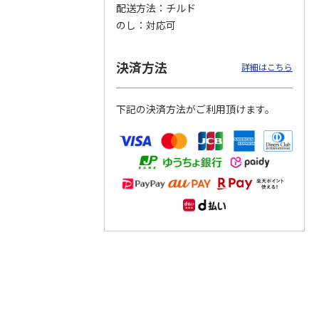
配送方法
チルド
のし
対応可
つぶら
【グリーティング切
【グリーティング切
【のり式】110円普
ーズ
手】ハッピーグリー
手】グリーティング
通切手・千鳥（1シ
ティング（110円）
（シンプル）（110
ート100枚）
決済方法
詳細はこちら
1）
5.0
（2）
円
4.8
…
（11）
4.6
（7）
1,100円
5,500円
11,000円
(送料別)
(送料別)
(送料別)
下記の決済方法がご利用頂けます。