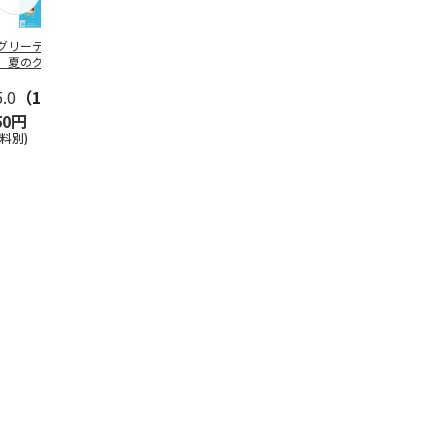
グリーティング切
【グリーティング切
レターパックプラス
＜お中元＞新
】夏のグリーティ
手】夏のグリーティ
（600円）（20部セ
なオールスタ
グ（85円）
ング（110円）
ット）
5.0
（10）
5.0
（17）
4.8
（24）
4.8
（19
50円
1,100円
12,000円
3,780円
送料別)
(送料別)
(送料別)
(送料・税込)