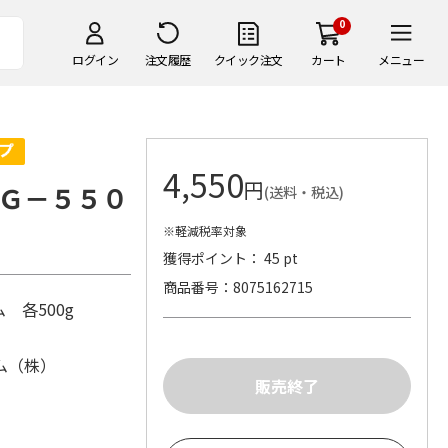
0
ログイン
注文履歴
クイック注文
カート
メニュー
4,550
円
Ｇ－５５０
(送料・税込)
※軽減税率対象
獲得ポイント： 45 pt
商品番号
8075162715
 各500g
ム（株）