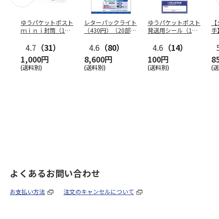
ゆうパケットポスト
レターパックライト
ゆうパケットポスト
【
ｍｉｎｉ封筒（1個
（430円）（20部セ
発送用シール（1個
手
（50枚）セット）
ット）
（20枚）セット）
ン
4.7
（31）
4.6
（80）
4.6
（14）
1,000円
8,600円
100円
8
(送料別)
(送料別)
(送料別)
(
よくあるお問い合わせ
お支払い方法
注文のキャンセルについて