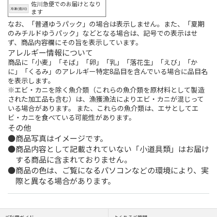
佐川急便でのお届けとなり
ます
なお、「普通ゆうパック」の場合は表示しません。また、「夏期
のみチルドゆうパック」などとなる場合は、記号での表示はせ
ず、商品内容欄にその旨を表示しています。
アレルギー情報について
商品に「小麦」「そば」「卵」「乳」「落花生」「えび」「か
に」「くるみ」のアレルギー特定8品目を含んでいる場合に品目名
を表示します。
※エビ・カニを除く魚介類（これらの魚介類を原材料として製造
された加工品も含む）は、漁獲漁法によりエビ・カニが混じって
いる場合があります。 また、これらの魚介類は、エサとしてエ
ビ・カニを食べている可能性があります。
その他
商品写真はイメージです。
商品内容として記載されていない「小道具類」はお届け
する商品に含まれておりません。
商品の色は、ご覧になるパソコンなどの環境により、実
際と異なる場合があります。