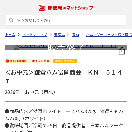
ホーム
ネットショップ
畜産品
豚肉
ハム・ソーセージ・焼き豚ほ
＜お中元＞鎌倉ハム富岡商会 ＫＮ－５１４
Ｔ
2026年 お中元（東北）
●商品内容／特選ホワイトロースハム320g、特選ももハ
ム270g（ホワイト）
●賞味期間／冷蔵で55日 商品提供者：日本ハムマーケ