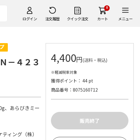
0
ログイン
注文履歴
クイック注文
カート
メニュー
4,400
円
Ｎ－４２３
(送料・税込)
※軽減税率対象
獲得ポイント： 44 pt
商品番号
8075160712
0g、あらびきミー
ケティング（株）