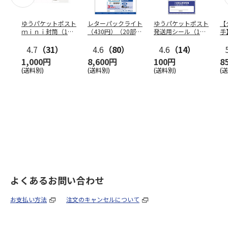
ゆうパケットポスト
レターパックライト
ゆうパケットポスト
【
ｍｉｎｉ封筒（1個
（430円）（20部セ
発送用シール（1個
手
（50枚）セット）
ット）
（20枚）セット）
ン
4.7
（31）
4.6
（80）
4.6
（14）
1,000円
8,600円
100円
8
(送料別)
(送料別)
(送料別)
(
よくあるお問い合わせ
お支払い方法
注文のキャンセルについて