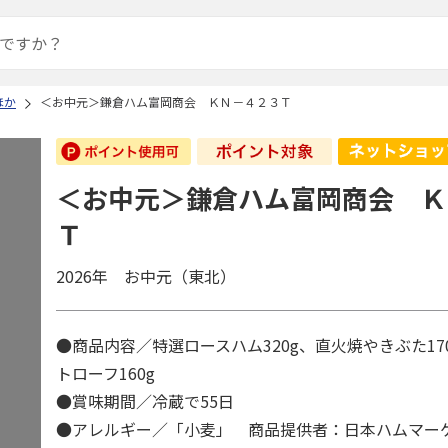
ほか
＜お中元＞鎌倉ハム富岡商会 ＫＮ－４２３Ｔ
＜お中元＞鎌倉ハム富岡商会 Ｋ
Ｔ
2026年 お中元（東北）
●商品内容／特選ロースハム320g、直火焼やきぶた17
トローフ160g
●賞味期間／冷蔵で55日
●アレルギー／「小麦」 商品提供者：日本ハムマー