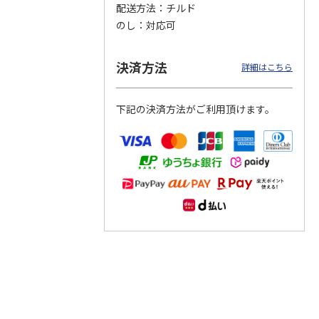
配送方法
チルド
のし
対応可
つぶら
【グリーティング切
【グリーティング切
【のり式】110円普
ーズ
手】ハッピーグリー
手】グリーティング
通切手・千鳥（1シ
ティング（110円）
（シンプル）（110
ート100枚）
決済方法
詳細はこちら
1）
5.0
（2）
円
4.8
…
（11）
4.6
（7）
1,100円
5,500円
11,000円
(送料別)
(送料別)
(送料別)
下記の決済方法がご利用頂けます。