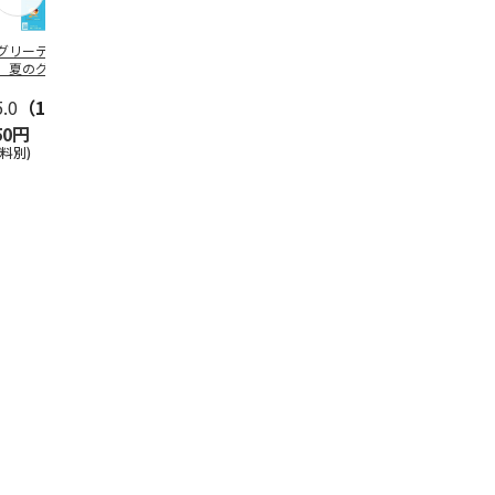
グリーティング切
【グリーティング切
レターパックプラス
＜お中元＞新
】夏のグリーティ
手】夏のグリーティ
（600円）（20部セ
なオールスタ
グ（85円）
ング（110円）
ット）
5.0
（10）
5.0
（17）
4.8
（24）
4.8
（19
50円
1,100円
12,000円
3,780円
送料別)
(送料別)
(送料別)
(送料・税込)