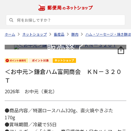
ホーム
ネットショップ
畜産品
豚肉
ハム・ソーセージ・焼き豚ほ
＜お中元＞鎌倉ハム富岡商会 ＫＮ－３２０
Ｔ
2026年 お中元（東北）
●商品内容／特選ロースハム320g、直火焼やきぶた
170g
●賞味期間／冷蔵で55日