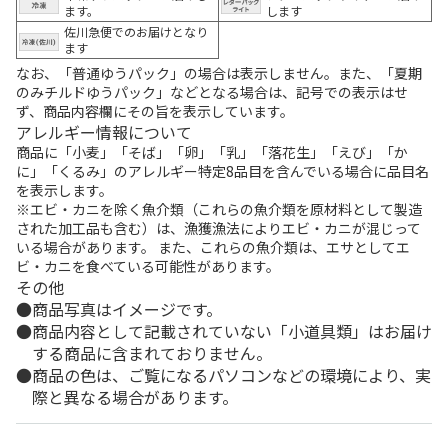
ます。
します
佐川急便でのお届けとなり
ます
なお、「普通ゆうパック」の場合は表示しません。また、「夏期
のみチルドゆうパック」などとなる場合は、記号での表示はせ
ず、商品内容欄にその旨を表示しています。
アレルギー情報について
商品に「小麦」「そば」「卵」「乳」「落花生」「えび」「か
に」「くるみ」のアレルギー特定8品目を含んでいる場合に品目名
を表示します。
※エビ・カニを除く魚介類（これらの魚介類を原材料として製造
された加工品も含む）は、漁獲漁法によりエビ・カニが混じって
いる場合があります。 また、これらの魚介類は、エサとしてエ
ビ・カニを食べている可能性があります。
その他
商品写真はイメージです。
商品内容として記載されていない「小道具類」はお届け
する商品に含まれておりません。
商品の色は、ご覧になるパソコンなどの環境により、実
際と異なる場合があります。