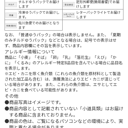
チルドゆうパックでお届け
定形外郵便(簡易書留)でお届
します
けします
冷凍ゆうパックでお届けし
レターパックライトでお届け
ます。
します
佐川急便でのお届けとなり
ます
なお、「普通ゆうパック」の場合は表示しません。また、「夏期
のみチルドゆうパック」などとなる場合は、記号での表示はせ
ず、商品内容欄にその旨を表示しています。
アレルギー情報について
商品に「小麦」「そば」「卵」「乳」「落花生」「えび」「か
に」「くるみ」のアレルギー特定8品目を含んでいる場合に品目名
を表示します。
※エビ・カニを除く魚介類（これらの魚介類を原材料として製造
された加工品も含む）は、漁獲漁法によりエビ・カニが混じって
いる場合があります。 また、これらの魚介類は、エサとしてエ
ビ・カニを食べている可能性があります。
その他
商品写真はイメージです。
商品内容として記載されていない「小道具類」はお届け
する商品に含まれておりません。
商品の色は、ご覧になるパソコンなどの環境により、実
際と異なる場合があります。