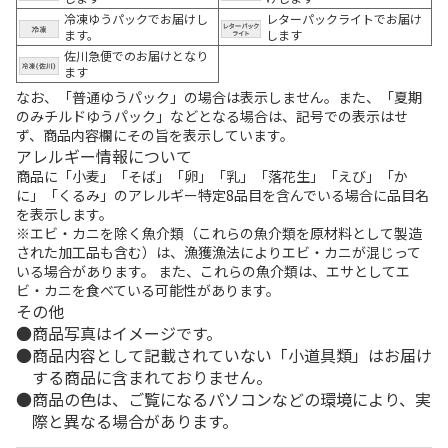
冷凍ゆうパックでお届けし
レターパックライトでお届け
ます。
します
佐川急便でのお届けとなり
ます
なお、「普通ゆうパック」の場合は表示しません。また、「夏期
のみチルドゆうパック」などとなる場合は、記号での表示はせ
ず、商品内容欄にその旨を表示しています。
アレルギー情報について
商品に「小麦」「そば」「卵」「乳」「落花生」「えび」「か
に」「くるみ」のアレルギー特定8品目を含んでいる場合に品目名
を表示します。
※エビ・カニを除く魚介類（これらの魚介類を原材料として製造
された加工品も含む）は、漁獲漁法によりエビ・カニが混じって
いる場合があります。 また、これらの魚介類は、エサとしてエ
ビ・カニを食べている可能性があります。
その他
商品写真はイメージです。
商品内容として記載されていない「小道具類」はお届け
する商品に含まれておりません。
商品の色は、ご覧になるパソコンなどの環境により、実
際と異なる場合があります。