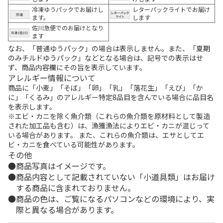
冷凍ゆうパックでお届けし
レターパックライトでお届け
ます。
します
佐川急便でのお届けとなり
ます
なお、「普通ゆうパック」の場合は表示しません。また、「夏期
のみチルドゆうパック」などとなる場合は、記号での表示はせ
ず、商品内容欄にその旨を表示しています。
アレルギー情報について
商品に「小麦」「そば」「卵」「乳」「落花生」「えび」「か
に」「くるみ」のアレルギー特定8品目を含んでいる場合に品目名
を表示します。
※エビ・カニを除く魚介類（これらの魚介類を原材料として製造
された加工品も含む）は、漁獲漁法によりエビ・カニが混じって
いる場合があります。 また、これらの魚介類は、エサとしてエ
ビ・カニを食べている可能性があります。
その他
商品写真はイメージです。
商品内容として記載されていない「小道具類」はお届け
する商品に含まれておりません。
商品の色は、ご覧になるパソコンなどの環境により、実
際と異なる場合があります。