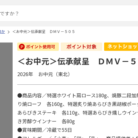
ほか
＜お中元＞伝承献呈 ＤＭＶ－５０５
＜お中元＞伝承献呈 ＤＭＶ－５
2026年 お中元（東北）
●商品内容／特選ホワイト肩ロース180g、焼豚二段
り焼ローフ 各160g、特選炙り焼あらびき黒胡椒ポ
あらびきステーキ 各110g、特選あらびき燻しウイ
き芳醇ウインナー 各80g
●賞味期間／冷蔵で55日