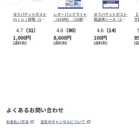
ゆうパケットポスト
レターパックライト
ゆうパケットポスト
【
ｍｉｎｉ封筒（1個
（430円）（20部セ
発送用シール（1個
手
（50枚）セット）
ット）
（20枚）セット）
ン
4.7
（31）
4.6
（80）
4.6
（14）
1,000円
8,600円
100円
8
(送料別)
(送料別)
(送料別)
(
よくあるお問い合わせ
お支払い方法
注文のキャンセルについて