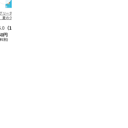
グリーティング切
【グリーティング切
レターパックプラス
＜お中元＞新
】夏のグリーティ
手】夏のグリーティ
（600円）（20部セ
なオールスタ
グ（85円）
ング（110円）
ット）
5.0
（10）
5.0
（17）
4.8
（24）
4.8
（19
50円
1,100円
12,000円
3,780円
送料別)
(送料別)
(送料別)
(送料・税込)