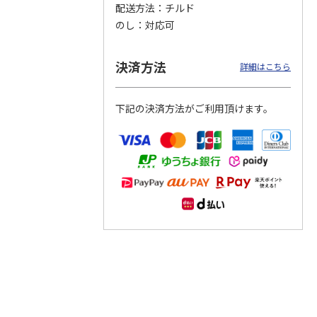
配送方法
チルド
のし
対応可
つぶら
【グリーティング切
【グリーティング切
【のり式】110円普
ーズ
手】ハッピーグリー
手】グリーティング
通切手・千鳥（1シ
ティング（110円）
（シンプル）（110
ート100枚）
決済方法
詳細はこちら
1）
5.0
（2）
円
4.8
…
（11）
4.6
（7）
1,100円
5,500円
11,000円
(送料別)
(送料別)
(送料別)
下記の決済方法がご利用頂けます。