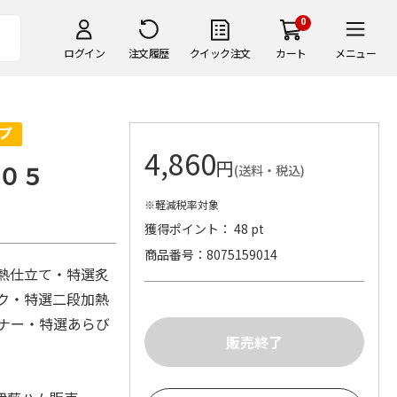
0
ログイン
注文履歴
クイック注文
カート
メニュー
4,860
円
０５
(送料・税込)
※軽減税率対象
獲得ポイント： 48 pt
商品番号
8075159014
加熱仕立て・特選炙
ーク・特選二段加熱
ンナー・特選あらび