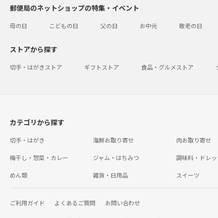
郵便局のネットショップの特集・イベント
母の日
こどもの日
父の日
お中元
敬老の日
ストアから探す
切手・はがきストア
ギフトストア
食品・グルメストア
カテゴリから探す
切手・はがき
海鮮お取り寄せ
肉お取り寄せ
梅干し・惣菜・カレー
ジャム・はちみつ
調味料・ドレッ
めん類
雑貨・日用品
スイーツ
ご利用ガイド
よくあるご質問
お問い合わせ