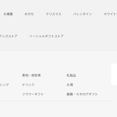
お歳暮
おせち
クリスマス
バレンタイン
ホワイト
グッズストア
ソーシャルギフトストア
果物・野菜等
乳製品
シング
ドリンク
お酒
フラワーギフト
書籍・カタログギフト