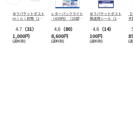
ゆうパケットポスト
レターパックライト
ゆうパケットポスト
【
ｍｉｎｉ封筒（1個
（430円）（20部セ
発送用シール（1個
手
（50枚）セット）
ット）
（20枚）セット）
ン
4.7
（31）
4.6
（80）
4.6
（14）
1,000円
8,600円
100円
8
(送料別)
(送料別)
(送料別)
(