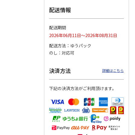
配送情報
つぶら
【グリーティング切
【グリーティング切
【のり式】110円普
ーズ
手】ハッピーグリー
手】グリーティング
通切手・千鳥（1シ
ティング（110円）
（シンプル）（110
ート100枚）
配送期間
1）
5.0
（2）
円
4.8
…
（11）
4.6
（7）
2026年06月11日～2026年08月31日
1,100円
5,500円
11,000円
(送料別)
(送料別)
(送料別)
配送方法
ゆうパック
のし
対応可
決済方法
詳細はこちら
下記の決済方法がご利用頂けます。