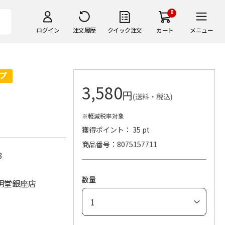
0
ログイン
注文履歴
クイック注文
カート
メニュー
3,580
円
(送料・税込)
※軽減税率対象
獲得ポイント： 35 pt
商品番号
8075157711
×8
数量
明堂銀座店