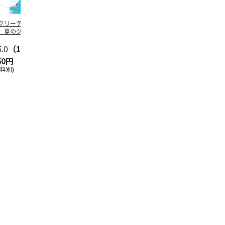
グリーティング切
【グリーティング切
レターパックプラス
＜お中元＞新
】夏のグリーティ
手】夏のグリーティ
（600円）（20部セ
なオールスタ
グ（85円）
ング（110円）
ット）
5.0
（10）
5.0
（17）
4.8
（24）
4.8
（19
50円
1,100円
12,000円
3,780円
送料別)
(送料別)
(送料別)
(送料・税込)