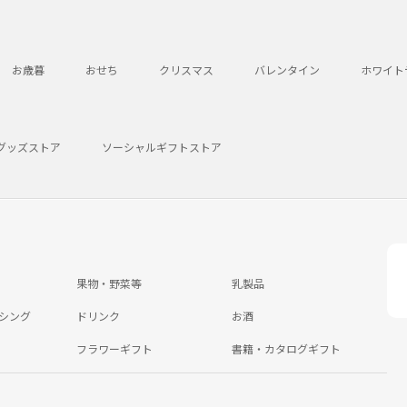
お歳暮
おせち
クリスマス
バレンタイン
ホワイト
グッズストア
ソーシャルギフトストア
果物・野菜等
乳製品
シング
ドリンク
お酒
フラワーギフト
書籍・カタログギフト