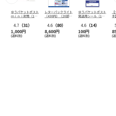
ゆうパケットポスト
レターパックライト
ゆうパケットポスト
【
ｍｉｎｉ封筒（1個
（430円）（20部セ
発送用シール（1個
手
（50枚）セット）
ット）
（20枚）セット）
ン
4.7
（31）
4.6
（80）
4.6
（14）
1,000円
8,600円
100円
8
(送料別)
(送料別)
(送料別)
(