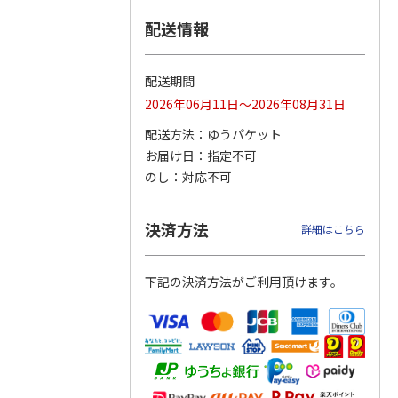
配送情報
つぶら
【グリーティング切
【グリーティング切
【のり式】110円普
ーズ
手】ハッピーグリー
手】グリーティング
通切手・千鳥（1シ
ティング（110円）
（シンプル）（110
ート100枚）
配送期間
1）
5.0
（2）
円
4.8
…
（11）
4.6
（7）
2026年06月11日～2026年08月31日
1,100円
5,500円
11,000円
(送料別)
(送料別)
(送料別)
配送方法
ゆうパケット
お届け日
指定不可
のし
対応不可
決済方法
詳細はこちら
下記の決済方法がご利用頂けます。