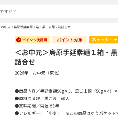
＜お中元＞島原手延素麺１箱・黒ごま麺２箱詰合せ
＜お中元＞島原手延素麺１箱・黒
詰合せ
2026年 お中元（東北）
●商品内容／手延素麺50g×5、黒ごま麺（50g×4）
●原料原産地／黒ごま＝輸入
●賞味期間／常温で1年
●アレルギー／「小麦」 ※この商品はゆうパケット