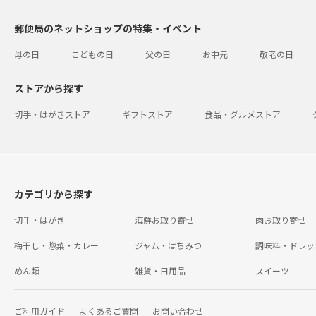
郵便局のネットショップの特集・イベント
母の日
こどもの日
父の日
お中元
敬老の日
ストアから探す
切手・はがきストア
ギフトストア
食品・グルメストア
カテゴリから探す
切手・はがき
海鮮お取り寄せ
肉お取り寄せ
梅干し・惣菜・カレー
ジャム・はちみつ
調味料・ドレッ
めん類
雑貨・日用品
スイーツ
ご利用ガイド
よくあるご質問
お問い合わせ