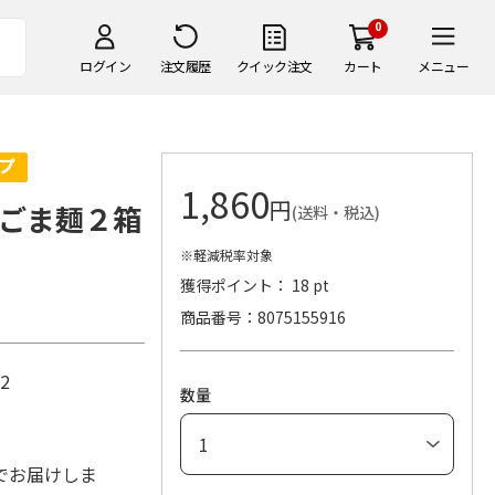
0
ログイン
注文履歴
クイック注文
カート
メニュー
1,860
円
ごま麺２箱
(送料・税込)
※軽減税率対象
獲得ポイント： 18 pt
商品番号
8075155916
×2
数量
でお届けしま