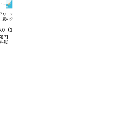
グリーティング切
【グリーティング切
レターパックプラス
＜お中元＞新
】夏のグリーティ
手】夏のグリーティ
（600円）（20部セ
なオールスタ
グ（85円）
ング（110円）
ット）
5.0
（10）
5.0
（17）
4.8
（24）
4.8
（19
50円
1,100円
12,000円
3,780円
送料別)
(送料別)
(送料別)
(送料・税込)