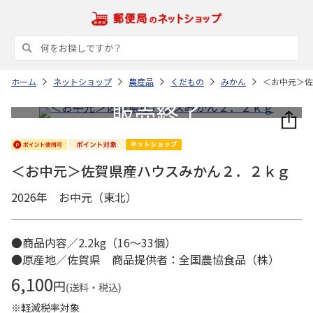
ホーム
ネットショップ
農産品
くだもの
みかん
＜お中元＞佐
＜お中元＞佐賀県産ハウスみかん２．２ｋｇ
2026年 お中元（東北）
●商品内容／2.2kg（16～33個）
●原産地／佐賀県 商品提供者：全国農協食品（株）
6,100
円
(送料・税込)
※軽減税率対象